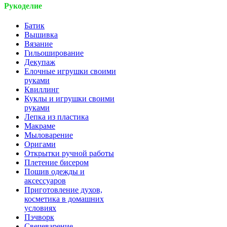
Рукоделие
Батик
Вышивка
Вязание
Гильоширование
Декупаж
Елочные игрушки своими
руками
Квиллинг
Куклы и игрушки своими
руками
Лепка из пластика
Макраме
Мыловарение
Оригами
Открытки ручной работы
Плетение бисером
Пошив одежды и
аксессуаров
Приготовление духов,
косметика в домашних
условиях
Пэчворк
Свечеварение