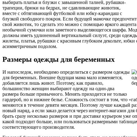
выбирать платья и блузки с завышенной талией, рубашки-
трапеции, брюки на бедрах, не сдавливающие животик,
вместе с обтягивающей футболкой или юбку-карандаш с
блузкой свободного покроя. Если будущей мамочке предпочтит
свой животик, то сделать это можно с помощью яркого акцента
необычной сумочки или заметного выделяющегося шарфа. Мод
должны иметь удлиненный вертикальный силуэт, среди одежд
жилеты, платья, рубашки с красивым глубоким декольте, юбки
асимметричным подолом.
Размеры одежды для беременных
И напоследок, необходимо определиться с размером одежды
для беременных. Внешне будущая мама мало изменяется,
добавляется лишь живот. Поэтому, как правило,
большинство женщин выбирают одежду на один-два
размера больше привычного. Менять приходится не только
гардероб, но и нижнее белье. Сложность состоит в том, что «г
меняются в течение девяти месяцев. Поэтому лучше каждый ра
новый наряд, а если заказ делается через интернет-магазин для
брать сразу несколько размеров и при доставке курьером уже о
какой подходит больше, или пользоваться размерными таблица
соответствующего производителя.