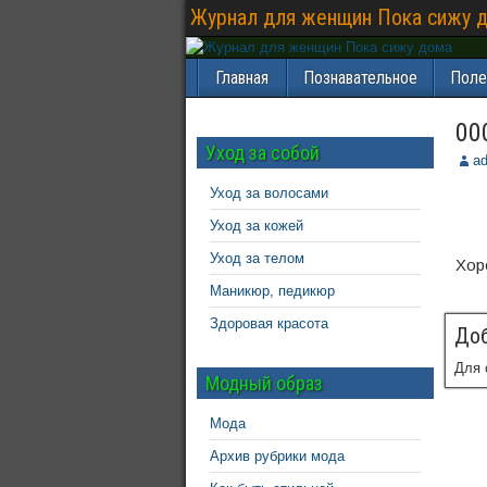
Журнал для женщин Пока сижу 
Главная
Познавательное
Поле
00
Уход за собой
a
Уход за волосами
Уход за кожей
Уход за телом
Хор
Маникюр, педикюр
Здоровая красота
Доб
Для 
Модный образ
Мода
Архив рубрики мода