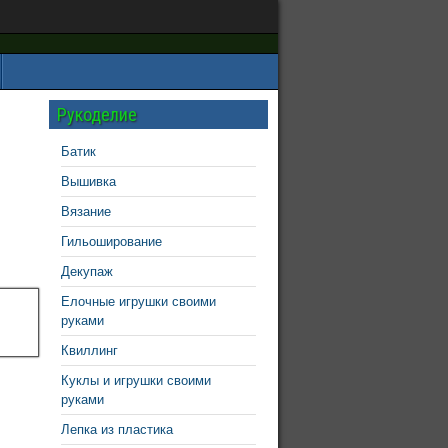
Рукоделие
Батик
Вышивка
Вязание
Гильоширование
Декупаж
Елочные игрушки своими
руками
Квиллинг
Куклы и игрушки своими
руками
Лепка из пластика