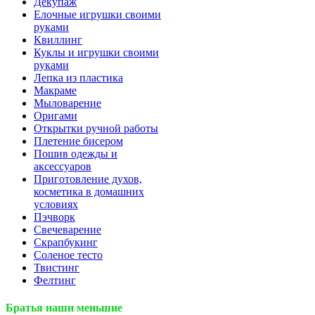
Декупаж
Елочные игрушки своими
руками
Квиллинг
Куклы и игрушки своими
руками
Лепка из пластика
Макраме
Мыловарение
Оригами
Открытки ручной работы
Плетение бисером
Пошив одежды и
аксессуаров
Приготовление духов,
косметика в домашних
условиях
Пэчворк
Свечеварение
Скрапбукинг
Соленое тесто
Твистинг
Фелтинг
Братья наши меньшие