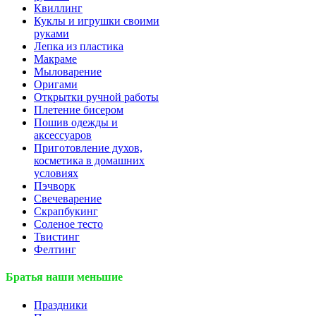
Квиллинг
Куклы и игрушки своими
руками
Лепка из пластика
Макраме
Мыловарение
Оригами
Открытки ручной работы
Плетение бисером
Пошив одежды и
аксессуаров
Приготовление духов,
косметика в домашних
условиях
Пэчворк
Свечеварение
Скрапбукинг
Соленое тесто
Твистинг
Фелтинг
Братья наши меньшие
Праздники