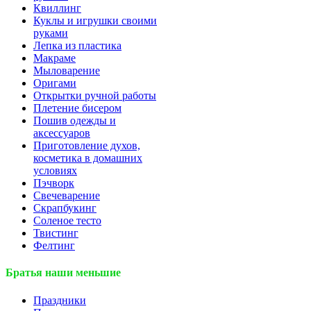
Квиллинг
Куклы и игрушки своими
руками
Лепка из пластика
Макраме
Мыловарение
Оригами
Открытки ручной работы
Плетение бисером
Пошив одежды и
аксессуаров
Приготовление духов,
косметика в домашних
условиях
Пэчворк
Свечеварение
Скрапбукинг
Соленое тесто
Твистинг
Фелтинг
Братья наши меньшие
Праздники