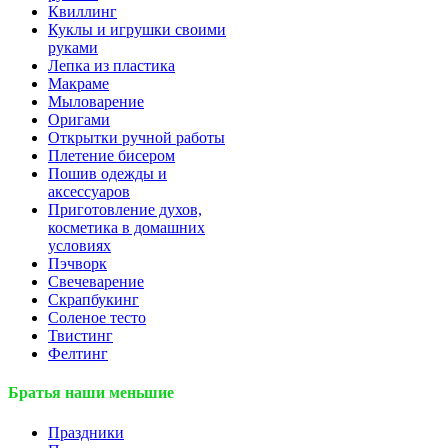
Квиллинг
Куклы и игрушки своими
руками
Лепка из пластика
Макраме
Мыловарение
Оригами
Открытки ручной работы
Плетение бисером
Пошив одежды и
аксессуаров
Приготовление духов,
косметика в домашних
условиях
Пэчворк
Свечеварение
Скрапбукинг
Соленое тесто
Твистинг
Фелтинг
Братья наши меньшие
Праздники