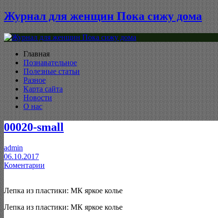
Журнал для женщин Пока сижу дома
Главная
Познавательное
Полезные статьи
Разное
Карта сайта
Новости
О нас
00020-small
admin
06.10.2017
Коментарии
Лепка из пластики: МК яркое колье
Лепка из пластики: МК яркое колье