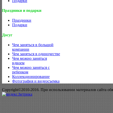
Подарки
Праздники и подарки
Праздники
Подарки
Досуг
Чем заняться в большой
компании
Чем заняться в одиночестве
Чем можно заняться
вдвоем
Чем можно заняться с
ребенком
Коллекционирование
Фотография и видеосъемка
Copyright©2010-2016. При использовании материалов сайта об