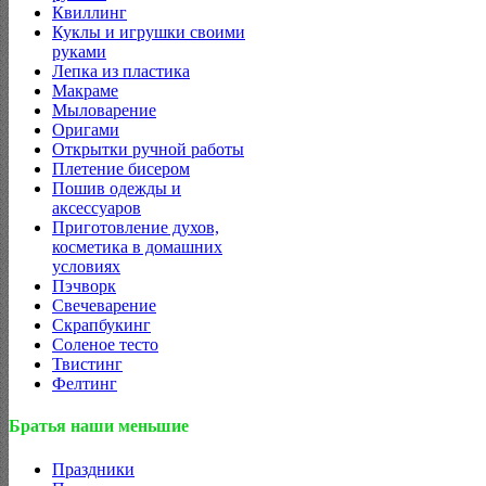
Квиллинг
Куклы и игрушки своими
руками
Лепка из пластика
Макраме
Мыловарение
Оригами
Открытки ручной работы
Плетение бисером
Пошив одежды и
аксессуаров
Приготовление духов,
косметика в домашних
условиях
Пэчворк
Свечеварение
Скрапбукинг
Соленое тесто
Твистинг
Фелтинг
Братья наши меньшие
Праздники