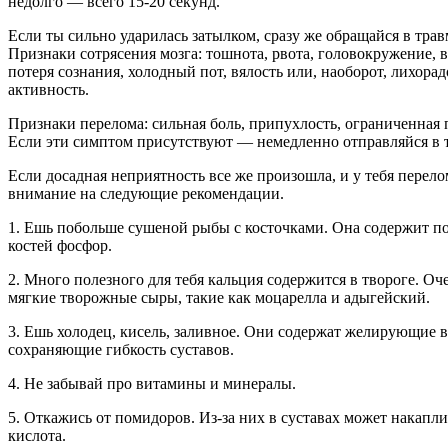
недолго — всего 15-20 секунд.
Если ты сильно ударилась затылком, сразу же обращайся в трав
Признаки сотрясения мозга: тошнота, рвота, головокружение, 
потеря сознания, холодный пот, вялость или, наоборот, лихора
активность.
Признаки перелома: сильная боль, припухлость, ограниченная
Если эти симптом присутствуют — немедленно отправляйся в 
Если досадная неприятность все же произошла, и у тебя перело
внимание на следующие рекомендации.
1. Ешь побольше сушеной рыбы с косточками. Она содержит п
костей фосфор.
2. Много полезного для тебя кальция содержится в твороге. Оч
мягкие творожные сыры, такие как моцарелла и адыгейский.
3. Ешь холодец, кисель, заливное. Они содержат желирующие в
сохраняющие гибкость суставов.
4. Не забывай про витамины и минералы.
5. Откажись от помидоров. Из-за них в суставах может накапли
кислота.