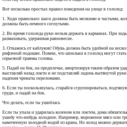
Вот несколько простых правил поведения на улице в гололед:
1. Ходи правильно: шаги должны быть мелкими и частыми, кол
должны быть немного согнутыми.
2. Во время гололеда руки нельзя держать в карманах. При ход
размахивать, удерживая равновесие.
3. Откажись от каблуков! Обувь должна быть удобной на неско
рифленой подошве. Помни, что шпильки в гололед могут стат
серьезной травмы головы.
5. Падай на бок, на предплечье, амортизируя таким образом уда
выставляй назад локти и не подставляй ладонь вытянутой руки
падения чреваты переломами.
6. Если ты поскользнулась, старайся сгруппироваться, подтянув
груди, и падай на бок.
Что делать, если ты ушиблась
Если ты упала и ударилась коленом или локтем, дома обязател
ушибу что-нибудь холодное. Например, мороженое мясо или тр
намоченную холодной водой из крана. Но холод можно держат