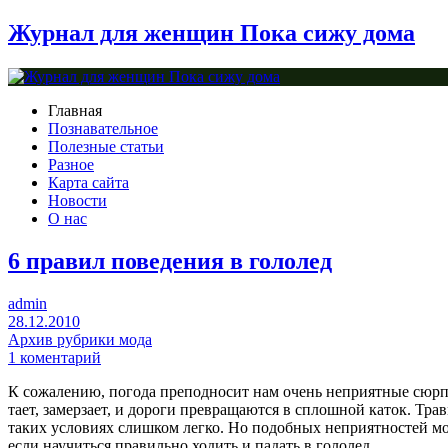
Журнал для женщин Пока сижу дома
Главная
Познавательное
Полезные статьи
Разное
Карта сайта
Новости
О нас
6 правил поведения в гололед
admin
28.12.2010
Архив рубрики мода
1 коментарий
К сожалению, погода преподносит нам очень неприятные сюрп
тает, замерзает, и дороги превращаются в сплошной каток. Тра
таких условиях слишком легко. Но подобных неприятностей м
если научиться правильно ходить и падать в гололед.