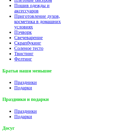
Плетение бисером
Пошив одежды и
аксессуаров
Приготовление духов,
косметика в домашних
условиях
Пэчворк
Свечеварение
Скрапбукинг
Соленое тесто
Твистинг
Фелтинг
Братья наши меньшие
Праздники
Подарки
Праздники и подарки
Праздники
Подарки
Досуг