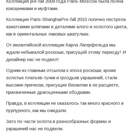
Коллекция pre-fall 2009 года Paris-Moscow была полна
кокошниками и муфтами.
Коллекция Paris-ShanghaiPre-fall 2010 логично пестрела
азиатскими шляпами и деталями алого и золотого цвета,
как в ориентальных лаковых шкатулках.
От византийской коллекции Карла Лагерфельда мы
ждали небывалой роскоши, присущей этому периоду! И
дизайнер нас не подвел!
Одним из главным отсылом к эпохе роскоши, кроме
золотых платьев-туник и гроздьев украшений, стали
высокие прически, присущие Византии в ее расцвете,
прихваченные драгоценными ободками.
Правда, в коллекции не оказалось так много красного и
пурпурного, как мы ожидали.
Зато по части золота в разнообразных формах и
украшений нас не подвели.