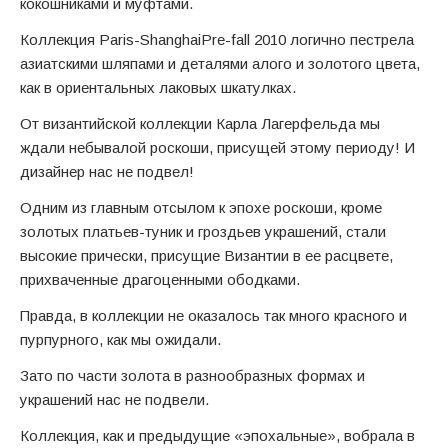
кокошниками и муфтами.
Коллекция Paris-ShanghaiPre-fall 2010 логично пестрела
азиатскими шляпами и деталями алого и золотого цвета,
как в ориентальных лаковых шкатулках.
От византийской коллекции Карла Лагерфельда мы
ждали небывалой роскоши, присущей этому периоду! И
дизайнер нас не подвел!
Одним из главным отсылом к эпохе роскоши, кроме
золотых платьев-туник и гроздьев украшений, стали
высокие прически, присущие Византии в ее расцвете,
прихваченные драгоценными ободками.
Правда, в коллекции не оказалось так много красного и
пурпурного, как мы ожидали.
Зато по части золота в разнообразных формах и
украшений нас не подвели.
Коллекция, как и предыдущие «эпохальные», вобрала в