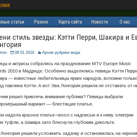
дома
зные статьи
Разное
Карта сайта
Новости
О нас
ени стиль звезды: Кэтти Перри, Шакира и Е
нгория
dmin
08.01.2010
Архив рубрики мода
ицы и актрисы собрались на празднование MTV Europe Music
rds 2010 в Мадриде. Особенно выделялись певицы Кэтти Перри
ира — известные любительницы ярких нарядов, вспомни тольк
яд павлина Кэтти. А вот Эва Лонгория решила не отставать от н
 чем решил привлечь внимание публики? Певицы выбрали
проигрышный вариант — блестящие платья.
ри надела красное платье-чехол с надписью и к нему электрик
ие туфли, а Шакира зато блеснула глубоким декольте.
 Лонгория решила усложнить задачку и остановилась на черно