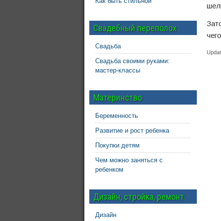
Как быть стильной
шел
Зат
Свадебный переполох
чег
Свадьба
Updat
Свадьба своими руками:
мастер-классы
Материнство
Беременность
Развитие и рост ребенка
Покупки детям
Чем можно заняться с
ребенком
Дизайн, стройка, ремонт
Дизайн