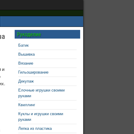
Рукоделие
ва
Батик
Вышивка
Вязание
 и
Гильоширование
о
Декупаж
их.
Елочные игрушки своими
руками
Квиллинг
Куклы и игрушки своими
руками
Лепка из пластика
м