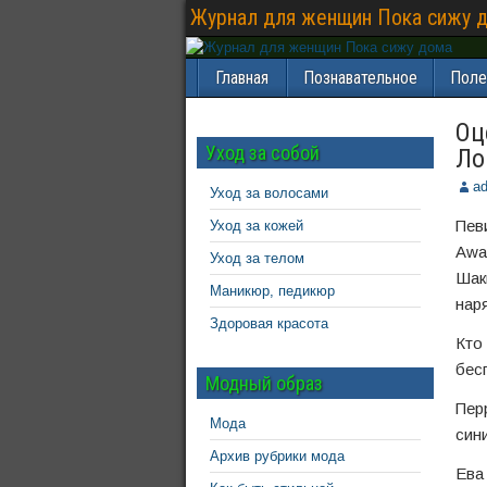
Журнал для женщин Пока сижу 
Главная
Познавательное
Поле
Оц
Уход за собой
Ло
a
Уход за волосами
Пев
Уход за кожей
Awa
Уход за телом
Шак
Маникюр, педикюр
нар
Здоровая красота
Кто
бес
Модный образ
Пер
Мода
син
Архив рубрики мода
Ева