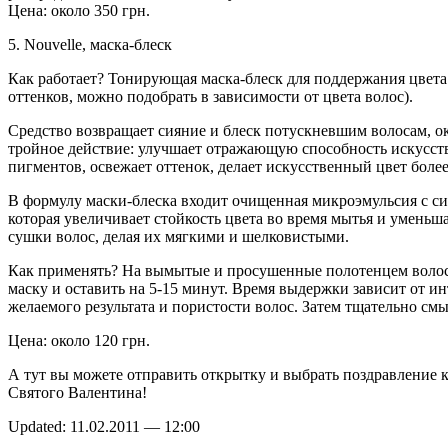
Цена: около 350 грн.
5. Nouvelle, маска-блеск
Как работает? Тонирующая маска-блеск для поддержания цвета 
оттенков, можно подобрать в зависимости от цвета волос).
Средство возвращает сияние и блеск потускневшим волосам, о
тройное действие: улучшает отражающую способность искусс
пигментов, освежает оттенок, делает искусственный цвет боле
В формулу маски-блеска входит очищенная микроэмульсия с с
которая увеличивает стойкость цвета во время мытья и уменьш
сушки волос, делая их мягкими и шелковистыми.
Как применять? На вымытые и просушенные полотенцем воло
маску и оставить на 5-15 минут. Время выдержки зависит от и
желаемого результата и пористости волос. Затем тщательно смы
Цена: около 120 грн.
А тут вы можете отправить открытку и выбрать поздравление 
Святого Валентина!
Updated: 11.02.2011 — 12:00