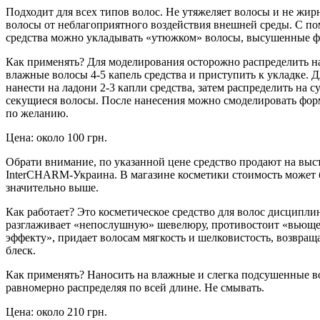
Подходит для всех типов волос. Не утяжеляет волосы и не жир
волосы от неблагоприятного воздействия внешней среды. С п
средства можно укладывать «утюжком» волосы, высушенные ф
Как применять? Для моделирования осторожно распределить на
влажные волосы 4-5 капель средства и приступить к укладке. Д
нанести на ладони 2-3 капли средства, затем распределить на с
секущиеся волосы. После нанесения можно смоделировать фор
по желанию.
Цена: около 100 грн.
Обрати внимание, по указанной цене средство продают на выс
InterCHARM-Украина. В магазине косметики стоимость может
значительно выше.
Как работает? Это косметическое средство для волос дисципли
разглаживает «непослушную» шевелюру, противостоит «вьющ
эффекту», придает волосам мягкость и шелковистость, возвращ
блеск.
Как применять? Наносить на влажные и слегка подсушенные в
равномерно распределяя по всей длине. Не смывать.
Цена: около 210 грн.