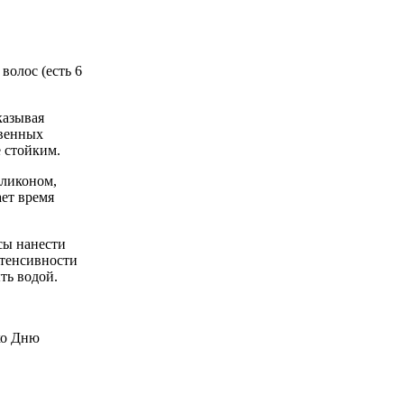
волос (есть 6
казывая
твенных
е стойким.
иликоном,
ает время
сы нанести
нтенсивности
ть водой.
ко Дню