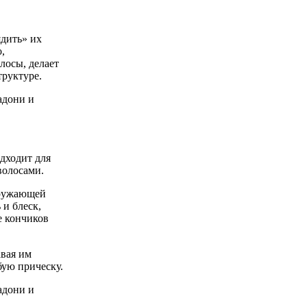
ядить» их
,
лосы, делает
труктуре.
адони и
дходит для
волосами.
кружающей
 и блеск,
е кончиков
авая им
ую прическу.
адони и