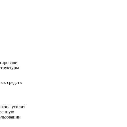
стировали
структуры
ных средств
ликона усилит
еренную
ользовании