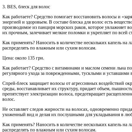
3. BES, блеск для волос
Как работаете? Средство помогает восстановить волосы и «зар
энергией и здоровьем. В составе блеска для волос есть вещество
производимое из панциря морских раков, которое увлажняет во
их прочным, залечивает мелкие поломки и укрепляет по всей с
Как применять? Наносить в количестве нескольких капель на л
распределять по влажным или сухим волосам.
Цена: около 135 грн.
Как работает? Средство с витаминами и маслом семени льна по
регулярного ухода за поврежденными, тусклыми и уставшими 
Спрей-блеск защищает волосы от агрессивных воздействий о
среды, восстанавливает их структуру, придает объем, пышность
препятствует электризации волоса, предотвращает расщеплени
волос.
Не оставляет следов жирности на волосах, одновременно прид
ухоженный вид и делая их послушными для укладывания в люб
Как применять? Наносить в количестве нескольких капель на л
распределять по влажным или сухим волосам.