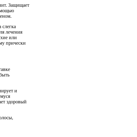
нит. Защищает
омощью
еном.
 слегка
ля лечения
ухие или
му прически
тавке
 быть
нирует и
емуся
ает здоровый
олосы,