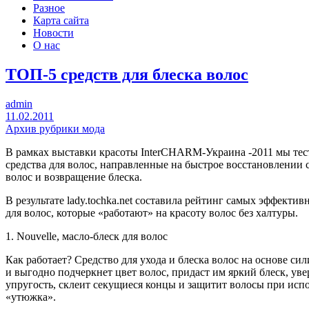
Разное
Карта сайта
Новости
О нас
ТОП-5 средств для блеска волос
admin
11.02.2011
Архив рубрики мода
В рамках выставки красоты InterCHARM-Украина -2011 мы те
средства для волос, направленные на быстрое восстановлении 
волос и возвращение блеска.
В результате lady.tochka.net составила рейтинг самых эффектив
для волос, которые «работают» на красоту волос без халтуры.
1. Nouvelle, масло-блеск для волос
Как работает? Средство для ухода и блеска волос на основе си
и выгодно подчеркнет цвет волос, придаст им яркий блеск, ув
упругость, склеит секущиеся концы и защитит волосы при исп
«утюжка».