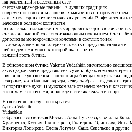
направленный и рассеянный свет,
световые мраморные панели – в лучших традициях
современного дизайна люксовых магазинов и с применением
самых последних технологических решений. В оформлении ин
Бачокки в большом количестве
использовал итальянский мрамор дорогих сортов в светлой гам
стекло, алюминий со светоотражающим покрытием. Стены бут
дополнены монохромными холстами в светлых тонах
– словно, аллюзия на галерею искусств с представленными в
ней шедеврами моды, в которой оказывается
каждый гость бутика.
В обновленном бутике Valentin Yudashkin значительно расширен
аксессуаров: здесь представлены сумки, обувь, кожгалантерея, 
ювелирные украшения. Поклонницы бренда смогут также подоб
вечерние, коктейльные наряды, кежуал-образы, изделия из три
и спортивные луки. В мужском зале отведено место и классич
костюмам с сорочками, и одежде в стилях кежуал и спорт.
На коктейль по случаю открытия
бутика Valentin
Yudashkin
собралась вся светская Москва: Алла Пугачева, Светлана Бонд
Хромченко, Ксения Чилингарова, Екатерина Одинцова, Инна 
Виктория Лопырева, Елена Летучая, Саша Савельева и другие.