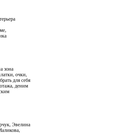
терьера
ме,
ика
а зона
платки, очки,
рать для себя
котажа, деним
еским
арчук, Эвелина
Маликова,