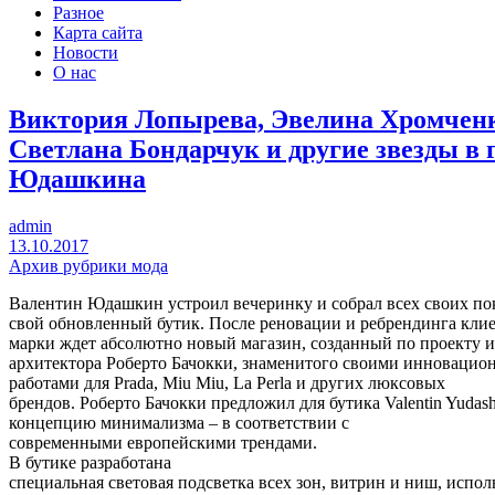
Разное
Карта сайта
Новости
О нас
Виктория Лопырева, Эвелина Хромченк
Светлана Бондарчук и другие звезды в г
Юдашкина
admin
13.10.2017
Архив рубрики мода
Валентин Юдашкин устроил вечеринку и собрал всех своих по
свой обновленный бутик. После реновации и ребрендинга кли
марки ждет абсолютно новый магазин, созданный по проекту и
архитектора Роберто Бачокки, знаменитого своими инноваци
работами для Prada, Miu Miu, La Perla и других люксовых
брендов. Роберто Бачокки предложил для бутика Valentin Yudas
концепцию минимализма – в соответствии с
современными европейскими трендами.
В бутике разработана
специальная световая подсветка всех зон, витрин и ниш, испо