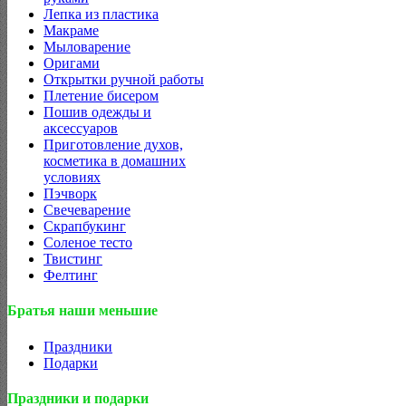
Лепка из пластика
Макраме
Мыловарение
Оригами
Открытки ручной работы
Плетение бисером
Пошив одежды и
аксессуаров
Приготовление духов,
косметика в домашних
условиях
Пэчворк
Свечеварение
Скрапбукинг
Соленое тесто
Твистинг
Фелтинг
Братья наши меньшие
Праздники
Подарки
Праздники и подарки