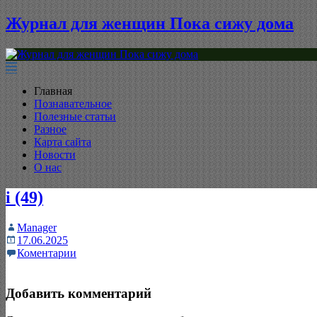
Журнал для женщин Пока сижу дома
Главная
Познавательное
Полезные статьи
Разное
Карта сайта
Новости
О нас
i (49)
Manager
17.06.2025
Коментарии
Добавить комментарий