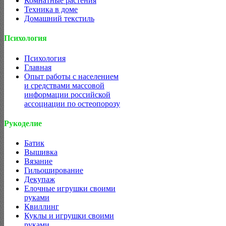
Комнатные растения
Техника в доме
Домашний текстиль
Психология
Психология
Главная
Опыт работы с населением
и средствами массовой
информации российской
ассоциации по остеопорозу
Рукоделие
Батик
Вышивка
Вязание
Гильоширование
Декупаж
Елочные игрушки своими
руками
Квиллинг
Куклы и игрушки своими
руками