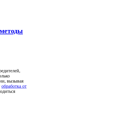
 методы
редителей,
олько
ни, вызывая
у
обработка от
одиться