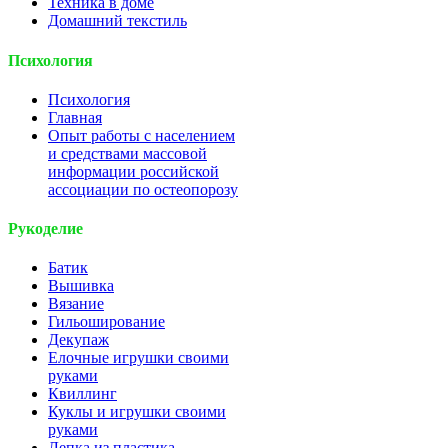
Техника в доме
Домашний текстиль
Психология
Психология
Главная
Опыт работы с населением
и средствами массовой
информации российской
ассоциации по остеопорозу
Рукоделие
Батик
Вышивка
Вязание
Гильоширование
Декупаж
Елочные игрушки своими
руками
Квиллинг
Куклы и игрушки своими
руками
Лепка из пластика