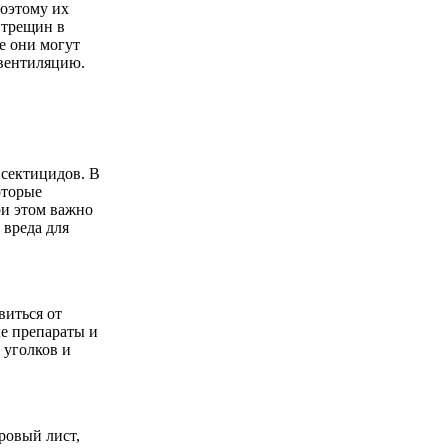
поэтому их
 трещин в
е они могут
 вентиляцию.
сектицидов. В
оторые
ри этом важно
 вреда для
виться от
е препараты и
 уголков и
ровый лист,