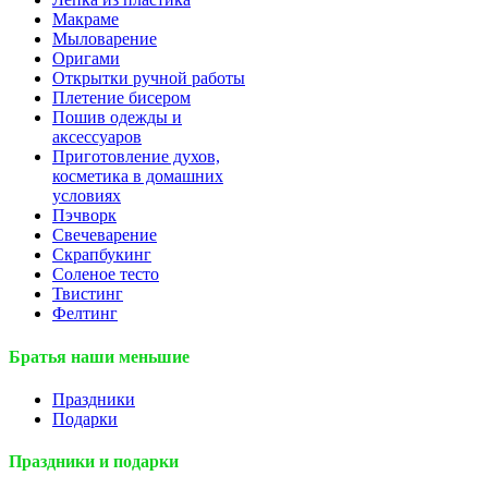
Макраме
Мыловарение
Оригами
Открытки ручной работы
Плетение бисером
Пошив одежды и
аксессуаров
Приготовление духов,
косметика в домашних
условиях
Пэчворк
Свечеварение
Скрапбукинг
Соленое тесто
Твистинг
Фелтинг
Братья наши меньшие
Праздники
Подарки
Праздники и подарки