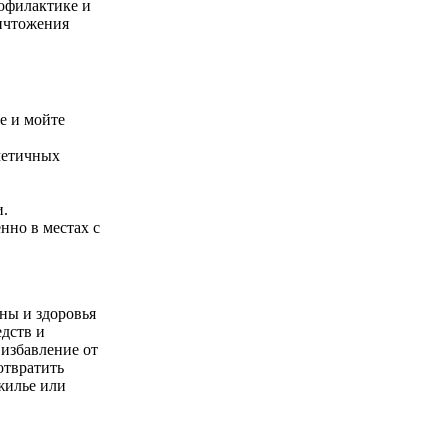
рофилактике и
ничтожения
е и мойте
метичных
.
и.
нно в местах с
ны и здоровья
дств и
избавление от
отвратить
жилье или