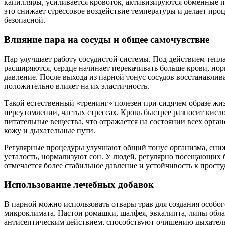
капилляры, усиливается кровоток, активизируются обменные п
это снижает стрессовое воздействие температуры и делает про
безопасной.
Влияние пара на сосуды и общее самочувствие
Пар улучшает работу сосудистой системы. Под действием тепл
расширяются, сердце начинает перекачивать больше крови, нор
давление. После выхода из парной тонус сосудов восстанавлива
положительно влияет на их эластичность.
Такой естественный «тренинг» полезен при сидячем образе жи
переутомлении, частых стрессах. Кровь быстрее разносит кисл
питательные вещества, что отражается на состоянии всех орган
кожу и дыхательные пути.
Регулярные процедуры улучшают общий тонус организма, сни
усталость, нормализуют сон. У людей, регулярно посещающих 
отмечается более стабильное давление и устойчивость к просту
Использование лечебных добавок
В парной можно использовать отвары трав для создания особог
микроклимата. Настои ромашки, шалфея, эвкалипта, липы обл
антисептическим действием, способствуют очищению дыхател