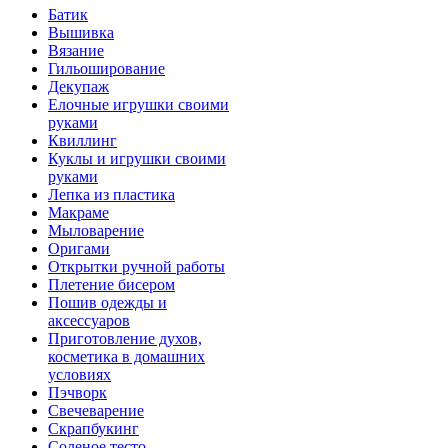
Батик
Вышивка
Вязание
Гильоширование
Декупаж
Елочные игрушки своими
руками
Квиллинг
Куклы и игрушки своими
руками
Лепка из пластика
Макраме
Мыловарение
Оригами
Открытки ручной работы
Плетение бисером
Пошив одежды и
аксессуаров
Приготовление духов,
косметика в домашних
условиях
Пэчворк
Свечеварение
Скрапбукинг
Соленое тесто