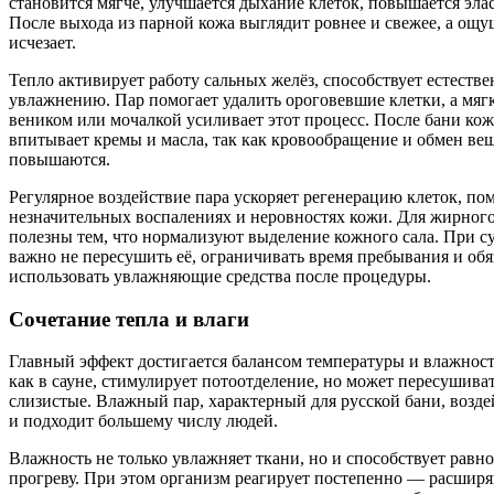
становится мягче, улучшается дыхание клеток, повышается эла
После выхода из парной кожа выглядит ровнее и свежее, а ощу
исчезает.
Тепло активирует работу сальных желёз, способствует естеств
увлажнению. Пар помогает удалить ороговевшие клетки, а мяг
веником или мочалкой усиливает этот процесс. После бани ко
впитывает кремы и масла, так как кровообращение и обмен вещ
повышаются.
Регулярное воздействие пара ускоряет регенерацию клеток, по
незначительных воспалениях и неровностях кожи. Для жирного
полезны тем, что нормализуют выделение кожного сала. При с
важно не пересушить её, ограничивать время пребывания и обя
использовать увлажняющие средства после процедуры.
Сочетание тепла и влаги
Главный эффект достигается балансом температуры и влажност
как в сауне, стимулирует потоотделение, но может пересушива
слизистые. Влажный пар, характерный для русской бани, возде
и подходит большему числу людей.
Влажность не только увлажняет ткани, но и способствует рав
прогреву. При этом организм реагирует постепенно — расшир