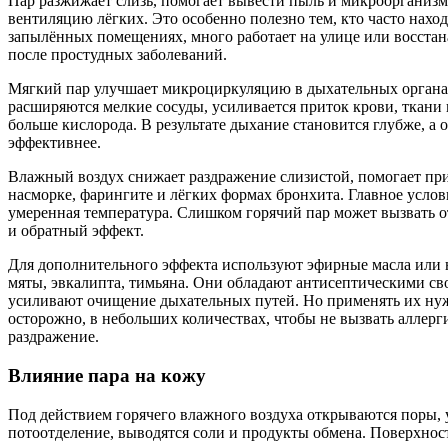
Пар разжижает слизь, помогает вывести пыль и микроорганизм
вентиляцию лёгких. Это особенно полезно тем, кто часто наход
запылённых помещениях, много работает на улице или восстан
после простудных заболеваний.
Мягкий пар улучшает микроциркуляцию в дыхательных органа
расширяются мелкие сосуды, усиливается приток крови, ткани
больше кислорода. В результате дыхание становится глубже, а 
эффективнее.
Влажный воздух снижает раздражение слизистой, помогает пр
насморке, фарингите и лёгких формах бронхита. Главное усло
умеренная температура. Слишком горячий пар может вызвать о
и обратный эффект.
Для дополнительного эффекта используют эфирные масла или 
мяты, эвкалипта, тимьяна. Они обладают антисептическими св
усиливают очищение дыхательных путей. Но применять их ну
осторожно, в небольших количествах, чтобы не вызвать аллер
раздражение.
Влияние пара на кожу
Под действием горячего влажного воздуха открываются поры, 
потоотделение, выводятся соли и продукты обмена. Поверхнос