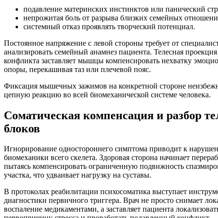
подавление материнских инстинктов или панический стра
непрожитая боль от разрыва близких семейных отношени
системный отказ проявлять творческий потенциал.
Постоянное напряжение с левой стороны требует от специалис
анализировать семейный анамнез пациента. Телесная проекция
конфликта заставляет мышцы компенсировать нехватку эмоци
опоры, перекашивая таз или плечевой пояс.
Фиксация мышечных зажимов на конкретной стороне неизбежн
цепную реакцию во всей биомеханической системе человека.
Соматическая компенсация и разбор т
блоков
Игнорирование одностороннего симптома приводит к наруше
биомеханики всего скелета. Здоровая сторона начинает перераб
пытаясь компенсировать ограниченную подвижность спазмиро
участка, что удваивает нагрузку на суставы.
В протоколах реабилитации психосоматика выступает инструм
диагностики первичного триггера. Врач не просто снимает лок
воспаление медикаментами, а заставляет пациента локализоват
первопричину стресса и проработать подавленный конфликт.