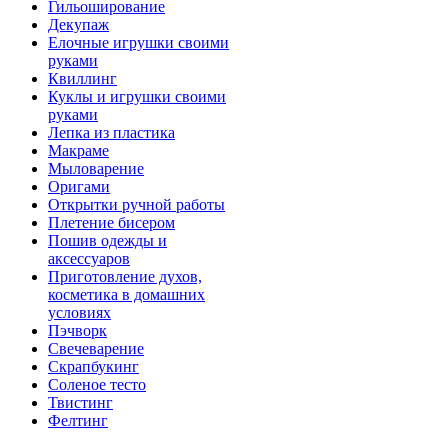
Гильоширование
Декупаж
Елочные игрушки своими
руками
Квиллинг
Куклы и игрушки своими
руками
Лепка из пластика
Макраме
Мыловарение
Оригами
Открытки ручной работы
Плетение бисером
Пошив одежды и
аксессуаров
Приготовление духов,
косметика в домашних
условиях
Пэчворк
Свечеварение
Скрапбукинг
Соленое тесто
Твистинг
Фелтинг