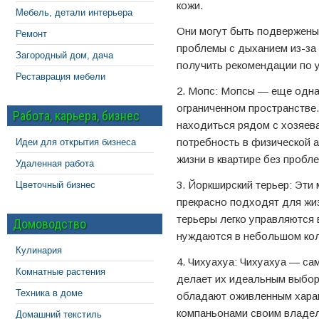
кожи.
Мебель, детали интерьера
Они могут быть подвержены
Ремонт
проблемы с дыханием из-за
Загородный дом, дача
получить рекомендации по 
Реставрация мебели
2. Мопс: Мопсы — еще одна
ограниченном пространстве
Работа, карьера, бизнес
находиться рядом с хозяев
потребность в физической а
Идеи для открытия бизнеса
жизни в квартире без пробле
Удаленная работа
3. Йоркширский терьер: Эти
Цветочный бизнес
прекрасно подходят для жиз
терьеры легко управляются 
Домоводство
нуждаются в небольшом кол
Кулинария
4. Чихуахуа: Чихуахуа — са
Комнатные растения
делает их идеальным выбор
Техника в доме
обладают оживленным харак
компаньонами своим владе
Домашний текстиль