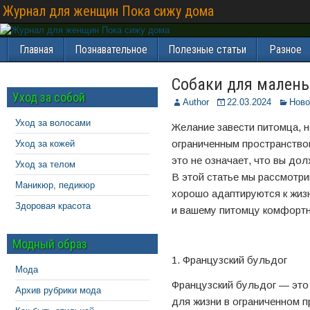
Журнал для женщин Пока сижу дома
Главная
Познавательное
Полезные статьи
Разное
Собаки для малень
Уход за собой
Author
22.03.2024
Ново
Уход за волосами
Желание завести питомца, 
ограниченным пространство
Уход за кожей
это не означает, что вы до
Уход за телом
В этой статье мы рассмотр
Маникюр, педикюр
хорошо адаптируются к жизн
Здоровая красота
и вашему питомцу комфортн
Модный образ
1. Французский бульдог
Мода
Французский бульдог — это
Архив рубрики мода
для жизни в ограниченном пр