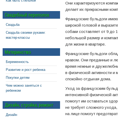
Как быть стильной
Они характеризуются компа
делает их прекрасными ком
Свадебный переполох
Французские бульдоги имею
Свадьба
широкой головой и выразит
собаки составляет от 9 до 12
Свадьба своими руками:
мастер-классы
небольшой размер и компак
для жизни в квартире.
Материнство
Французские бульдоги обл
нравом. Они преданные и лю
Беременность
время нежные и дружелюбны
Развитие и рост ребенка
в физической активности и
Покупки детям
спокойно отдыхая дома.
Чем можно заняться с
Уход за французским бульд
ребенком
интенсивной физической акт
помогут им оставаться здор
Дизайн, стройка, ремонт
не требует сложного ухода,
на лице помогут предотвра
Дизайн