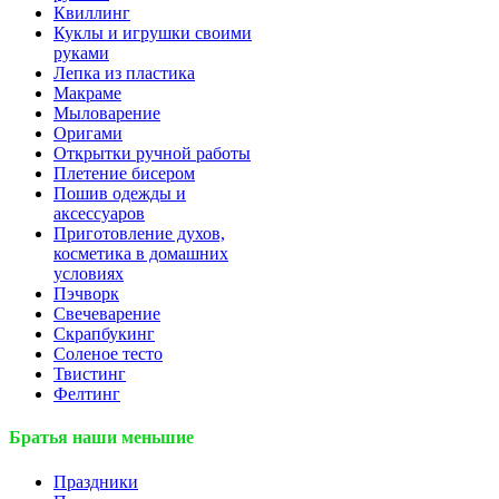
Квиллинг
Куклы и игрушки своими
руками
Лепка из пластика
Макраме
Мыловарение
Оригами
Открытки ручной работы
Плетение бисером
Пошив одежды и
аксессуаров
Приготовление духов,
косметика в домашних
условиях
Пэчворк
Свечеварение
Скрапбукинг
Соленое тесто
Твистинг
Фелтинг
Братья наши меньшие
Праздники