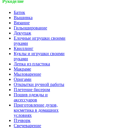
Рукоделие
Батик
Вышивка
Вязание
Гильоширование
Декупаж
Елочные игрушки своими
руками
Квиллинг
Куклы и игрушки своими
руками
Лепка из пластика
Макраме
Мыловарение
Оригами
Открытки ручной работы
Плетение бисером
Пошив одежды и
аксессуаров
Приготовление духов,
косметика в домашних
условиях
Пэчворк
Свечеварение