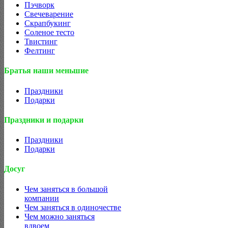
Пэчворк
Свечеварение
Скрапбукинг
Соленое тесто
Твистинг
Фелтинг
Братья наши меньшие
Праздники
Подарки
Праздники и подарки
Праздники
Подарки
Досуг
Чем заняться в большой
компании
Чем заняться в одиночестве
Чем можно заняться
вдвоем