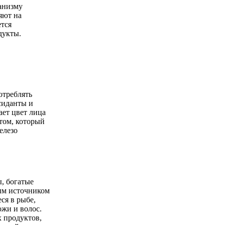
ганизму
яют на
ется
дукты.
отреблять
сиданты и
ает цвет лица
том, который
елезо
, богатые
ым источником
ся в рыбе,
ожи и волос.
х продуктов,