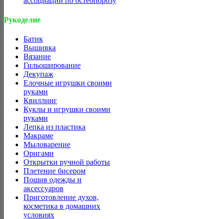
ассоциации по остеопорозу
Рукоделие
Батик
Вышивка
Вязание
Гильоширование
Декупаж
Елочные игрушки своими
руками
Квиллинг
Куклы и игрушки своими
руками
Лепка из пластика
Макраме
Мыловарение
Оригами
Открытки ручной работы
Плетение бисером
Пошив одежды и
аксессуаров
Приготовление духов,
косметика в домашних
условиях