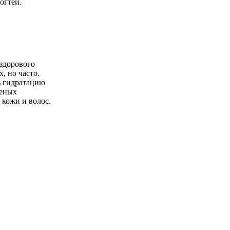
огтей.
здорового
, но часто.
ь гидратацию
реных
 кожи и волос.