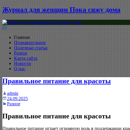
Журнал для женщин Пока сижу дома
Главная
Познавательное
Полезные статьи
Разное
Карта сайта
Новости
О нас
Правильное питание для красоты
admin
24.09.2025
Разное
Правильное питание для красоты
Правильное питание играет огромную роль в поддержании кра