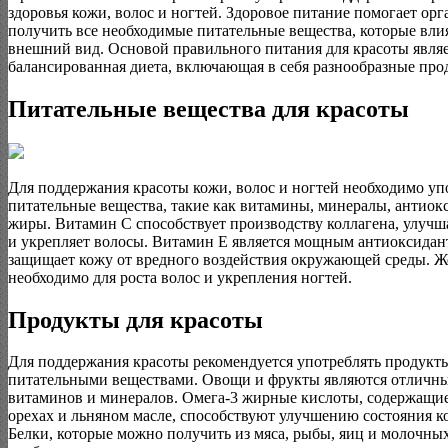
здоровья кожи, волос и ногтей. Здоровое питание помогает ор
получить все необходимые питательные вещества, которые вли
внешний вид. Основой правильного питания для красоты явля
балансированная диета, включающая в себя разнообразные про
Питательные вещества для красоты
Для поддержания красоты кожи, волос и ногтей необходимо уп
питательные вещества, такие как витамины, минералы, антиок
жиры. Витамин С способствует производству коллагена, улучш
и укрепляет волосы. Витамин Е является мощным антиоксидан
защищает кожу от вредного воздействия окружающей среды. Ж
необходимо для роста волос и укрепления ногтей.
Продукты для красоты
Для поддержания красоты рекомендуется употреблять продукты
питательными веществами. Овощи и фрукты являются отличн
витаминов и минералов. Омега-3 жирные кислоты, содержащие
орехах и льняном масле, способствуют улучшению состояния к
Белки, которые можно получить из мяса, рыбы, яиц и молочны