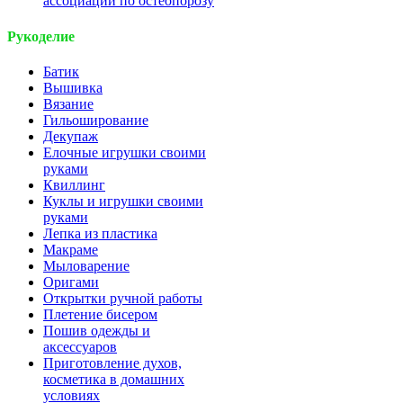
ассоциации по остеопорозу
Рукоделие
Батик
Вышивка
Вязание
Гильоширование
Декупаж
Елочные игрушки своими
руками
Квиллинг
Куклы и игрушки своими
руками
Лепка из пластика
Макраме
Мыловарение
Оригами
Открытки ручной работы
Плетение бисером
Пошив одежды и
аксессуаров
Приготовление духов,
косметика в домашних
условиях