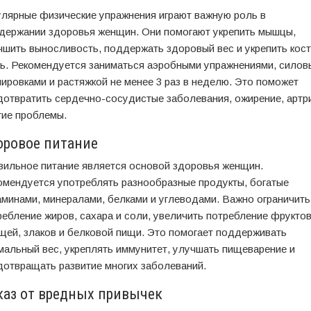
улярные физические упражнения играют важную роль в
держании здоровья женщин. Они помогают укрепить мышцы,
чшить выносливость, поддержать здоровый вес и укрепить кос
нь. Рекомендуется заниматься аэробными упражнениями, сило
нировками и растяжкой не менее 3 раз в неделю. Это поможет
дотвратить сердечно-сосудистые заболевания, ожирение, артри
гие проблемы.
оровое питание
вильное питание является основой здоровья женщин.
омендуется употреблять разнообразные продукты, богатые
аминами, минералами, белками и углеводами. Важно ограничить
ребление жиров, сахара и соли, увеличить потребление фруктов
щей, злаков и белковой пищи. Это помогает поддерживать
мальный вес, укреплять иммунитет, улучшать пищеварение и
дотвращать развитие многих заболеваний.
каз от вредных привычек