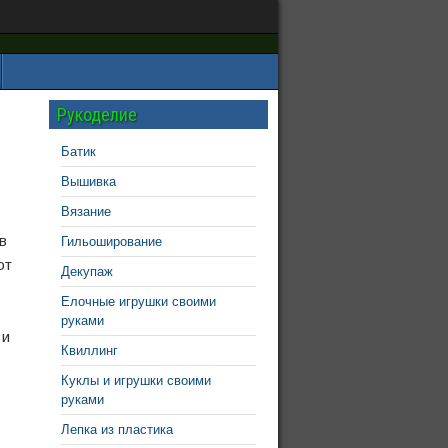
Рукоделие
Батик
Вышивка
Вязание
в
Гильоширование
от
Декупаж
Елочные игрушки своими
руками
 и
Квиллинг
Куклы и игрушки своими
руками
Лепка из пластика