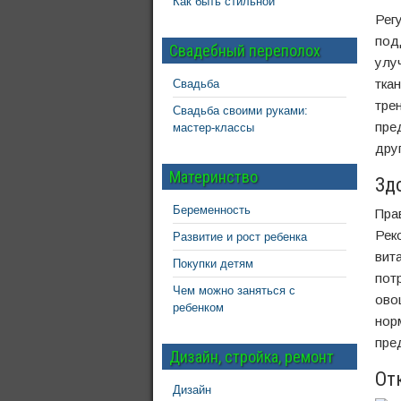
Как быть стильной
Рег
под
Свадебный переполох
улу
тка
Свадьба
тре
Свадьба своими руками:
пре
мастер-классы
дру
Материнство
Зд
Беременность
Пра
Рек
Развитие и рост ребенка
вит
Покупки детям
пот
Чем можно заняться с
ово
ребенком
нор
пре
Дизайн, стройка, ремонт
От
Дизайн