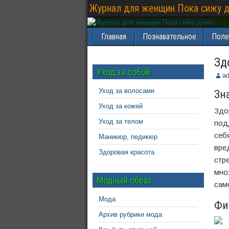
Журнал для женщин Пока сижу 
Главная
Познавательное
Поле
Зд
Уход за собой
a
Уход за волосами
Зн
Уход за кожей
Здо
Уход за телом
под
себ
Маникюр, педикюр
вре
Здоровая красота
стр
мно
Модный образ
сам
Мода
Фи
Архив рубрики мода