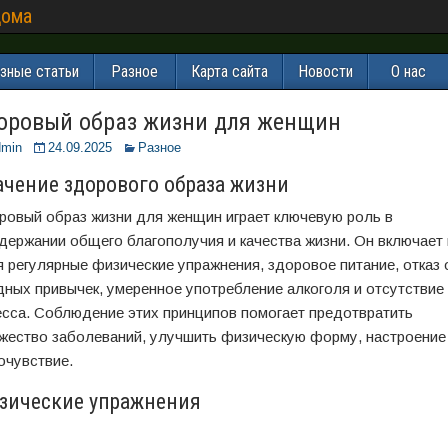
дома
зные статьи
Разное
Карта сайта
Новости
О нас
оровый образ жизни для женщин
dmin
24.09.2025
Разное
ачение здорового образа жизни
ровый образ жизни для женщин играет ключевую роль в
держании общего благополучия и качества жизни. Он включает 
я регулярные физические упражнения, здоровое питание, отказ 
дных привычек, умеренное употребление алкоголя и отсутствие
есса. Соблюдение этих принципов помогает предотвратить
жество заболеваний, улучшить физическую форму, настроение
очувствие.
зические упражнения