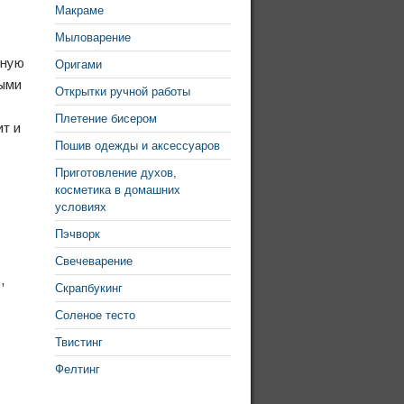
Макраме
Мыловарение
тную
Оригами
выми
Открытки ручной работы
Плетение бисером
т и
Пошив одежды и аксессуаров
Приготовление духов,
косметика в домашних
условиях
Пэчворк
Свечеварение
,
Скрапбукинг
Соленое тесто
Твистинг
Фелтинг