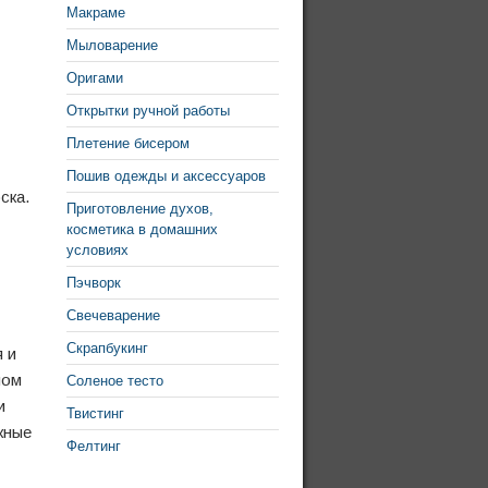
Макраме
Мыловарение
Оригами
Открытки ручной работы
Плетение бисером
Пошив одежды и аксессуаров
ска.
Приготовление духов,
косметика в домашних
условиях
Пэчворк
Свечеварение
Скрапбукинг
я и
ном
Соленое тесто
и
Твистинг
жные
Фелтинг