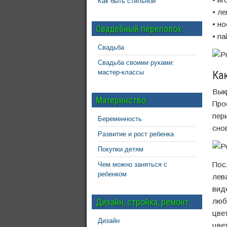
Как быть стильной
• ле
• но
Свадебный переполох
• па
Свадьба
Свадьба своими руками:
мастер-классы
Ка
Вык
Материнство
Про
пер
Беременность
сно
Развитие и рост ребенка
Покупки детям
Пос
Чем можно заняться с
ребенком
лев
вид
Дизайн, стройка, ремонт
люб
цве
Дизайн
цве