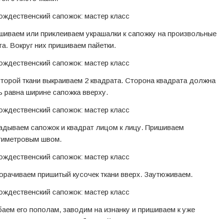
шиваем или приклеиваем украшалки к сапожку на произвольные
та. Вокруг них пришиваем пайетки.
второй ткани выкраиваем 2 квадрата. Сторона квадрата должна
ь равна ширине сапожка вверху.
адываем сапожок и квадрат лицом к лицу. Пришиваем
тиметровым швом.
орачиваем пришитый кусочек ткани вверх. Заутюживаем.
баем его пополам, заводим на изнанку и пришиваем к уже