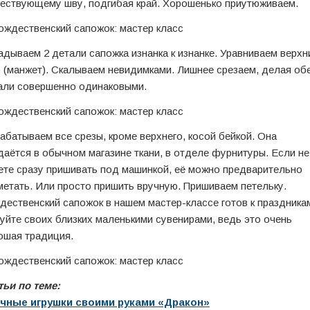
ествующему шву, подгибая край. Хорошенько приутюживаем.
адываем 2 детали сапожка изнанка к изнанке. Уравниваем верхн
б (манжет). Скалываем невидимками. Лишнее срезаем, делая об
али совершенно одинаковыми.
абатываем все срезы, кроме верхнего, косой бейкой. Она
даётся в обычном магазине ткани, в отделе фурнитуры. Если не
ете сразу пришивать под машинкой, её можно предварительно
метать. Или просто пришить вручную. Пришиваем петельку.
дественский сапожок в нашем мастер-классе готов к праздника
уйте своих близких маленькими сувенирами, ведь это очень
ошая традиция.
тьи по теме:
чные игрушки своими руками «Дракон»