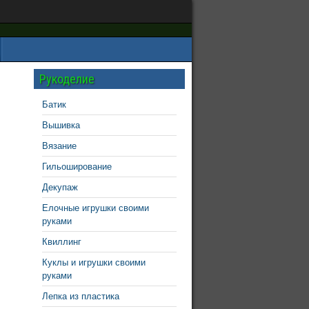
Рукоделие
Батик
Вышивка
Вязание
Гильоширование
Декупаж
Елочные игрушки своими
руками
Квиллинг
Куклы и игрушки своими
руками
Лепка из пластика