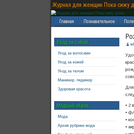
Журнал для женщин Пока сижу 
Главная
Познавательное
Поле
Ро
Уход за собой
a
Уход за волосами
Удо
кра
Уход за кожей
рож
Уход за телом
сов
Маникюр, педикюр
Для
Здоровая красота
сле
Модный образ
• 2 
• ф
Мода
• ко
Архив рубрики мода
• ак
• иг