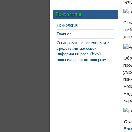
сущ
Психология
Скл
Психология
сги
Главная
дет
Опыт работы с населением и
средствами массовой
информации российской
Обр
ассоциации по остеопорозу
про
уме
при
Рож
Рад
хор
Ста
Ело