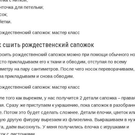
нточка для петельки;
сок;
йетки.
к сшить рождественский сапожок
роить рождественский сапожок можно при помощи обычного но
сто прикладываем его к ткани и обводим, отступая по всему
иметру на пару сантиметров. После чего носок переворачиваем,
ва прикладываем и снова обводим.
ле того как вырежем, у нас получится 2 детали сапожка – права
ая. Сразу же приступаем к украшению, пока сапожок в разобран
е. Потом это будет сделать сложнее. Детали ёлочки, цветок ил
ую другую фигурку вырезаем из флизелина. Выкрашиваем в ну
та, даём высохнуть. У меня получились ёлочка с игрушками и
ток с листочками.