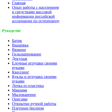
Главная
Опыт работы с населением
и средствами массовой
информации российской
ассоциации по остеопорозу
Рукоделие
Батик
Вышивка
Вязание
Гильоширование
Декупаж
Елочные игрушки своими
руками
Квиллинг
Куклы и игрушки своими
руками
Лепка из пластика
Макраме
Мыловарение
Оригами
Открытки ручной работы
Плетение бисером