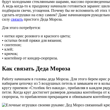
будут холодными стеклянными шарами, массово произведенным
А ведь когда-то к празднику начинали готовиться заранее: шил
подбирали свечи, угощения. Почему бы не вспомнить об этих 
сделать игрушки на елку самим? Даже начинающим рукодельни
силу
связать
простого Деда Мороза.
Для этого потребуется:
• нитки ирис розового и красного цвета;
• остатки белой пряжи для вязания;
• синтепон;
• клей;
• крючок;
• контейнер от киндер-сюрприза.
Как связать Деда Мороза
Работу начинаем в головы деда Мороза. Для этого берем ирис р
набираем цепочку из 5 воздушных петель и замыкаем ее в коль
кругу приемом «Столбик без накида», прибавляя в каждом ряд
петле. Когда круг достигнет размеров донышка контейнера от 
сюрприза, то прибавления прекращаем и обвязываем контейнер