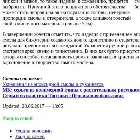
липкой и вязкой, то такое изделие, к сожалению, придется
выбросить. Причиной этого неприятного обстоятельства
может стать неправильная эксплуатация состава, неверные
пропорции смолы и отвердителя, а также слишком толстый
слой заливочного материала (свыше 5 см).
В завершении хочется отметить, что изделия с применением э
смолы для бижутерии создаются долго, кропотливо и старатель
результат превосходит все ожидания! Украшения ручной работ
смотрятся ярко, свежо и таинственно. В них как будто присутст
которая способна останавливать время и заключать в кристаль
вдохновение и творчество самого мастера.
Статьи по теме:
Украшения из эпоксидной смолы и сухоцветов
МК: серьги из полимерной глины с растительным рисунком
Серьги из пластики Тортики «Персиковая фантазия»
Updated: 28.06.2017 — 18:05
Уход за собой
Уход за волосами
Уход за кожей