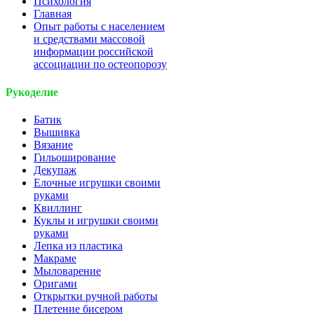
Психология
Главная
Опыт работы с населением
и средствами массовой
информации российской
ассоциации по остеопорозу
Рукоделие
Батик
Вышивка
Вязание
Гильоширование
Декупаж
Елочные игрушки своими
руками
Квиллинг
Куклы и игрушки своими
руками
Лепка из пластика
Макраме
Мыловарение
Оригами
Открытки ручной работы
Плетение бисером