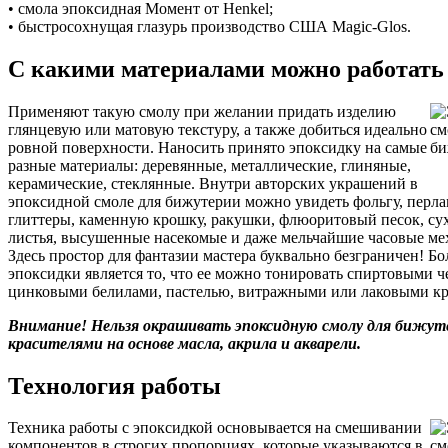
• смола эпоксидная Момент от Henkel;
• быстросохнущая глазурь производство США Magic-Glos.
С какими материалами можно работать
Применяют такую смолу при желании придать изделию
глянцевую или матовую текстуру, а также добиться идеально
ровной поверхности. Наносить принято эпоксидку на самые
разные материалы: деревянные, металлические, глиняные,
керамические, стеклянные. Внутри авторских украшений в
эпоксидной смоле для бижутерии можно увидеть фольгу, перлам
глиттеры, каменную крошку, ракушки, флюоритовый песок, су
листья, высушенные насекомые и даже мельчайшие часовые ме
Здесь простор для фантазии мастера буквально безграничен! 
эпоксидки является то, что ее можно тонировать спиртовыми 
цинковыми белилами, пастелью, витражными или лаковыми кр
Внимание! Нельзя окрашивать эпоксидную смолу для бижут
красителями на основе масла, акрила и акварели.
Технология работы
Техника работы с эпоксидкой основывается на смешивании
компонентов в строгих пропорциях, которые указываются в