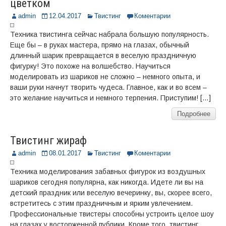
цветком
admin
12.04.2017
Твистинг
Коментарии
Техника твистинга сейчас набрала большую популярность.
Еще бы – в руках мастера, прямо на глазах, обычный
длинный шарик превращается в веселую праздничную
фигурку! Это похоже на волшебство. Научиться
моделировать из шариков не сложно – немного опыта, и
ваши руки начнут творить чудеса. Главное, как и во всем –
это желание научиться и немного терпения. Приступим! […]
Подробнее
Твистинг жираф
admin
08.01.2017
Твистинг
Коментарии
Техника моделирования забавных фигурок из воздушных
шариков сегодня популярна, как никогда. Идете ли вы на
детский праздник или веселую вечеринку, вы, скорее всего,
встретитесь с этим праздничным и ярким увлечением.
Профессиональные твистеры способны устроить целое шоу
на глазах у восторженной публики. Кроме того, твистинг