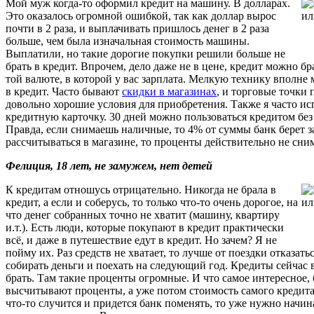
Мой муж когда-то оформил кредит на машину. В долларах.
Это оказалось огромной ошибкой, так как доллар вырос
почти в 2 раза, и выплачивать пришлось денег в 2 раза
больше, чем была изначальная стоимость машины.
Выплатили, но такие дорогие покупки решили больше не
брать в кредит. Впрочем, дело даже не в цене, кредит можно бр
той валюте, в которой у вас зарплата. Мелкую технику вполне
в кредит. Часто бывают
скидки в магазинах
, и торговые точки
довольно хорошие условия для приобретения. Также я часто и
кредитную карточку. 30 дней можно пользоваться кредитом без
Правда, если снимаешь наличные, то 4% от суммы банк берет за
рассчитываться в магазине, то проценты действительно не сни
Фелиция, 18 лет, не замужем, нет детей
К кредитам отношусь отрицательно. Никогда не брала в
кредит, а если и соберусь, то только что-то очень дорогое, на
что денег собранных точно не хватит (машину, квартиру
и.т.). Есть люди, которые покупают в кредит практически
всё, и даже в путешествие едут в кредит. Но зачем? Я не
пойму их. Раз средств не хватает, то лучше от поездки отказатьс
собирать деньги и поехать на следующий год. Кредиты сейчас
брать. Там такие проценты огромные. И что самое интересное, 
высчитывают проценты, а уже потом стоимость самого кредита
что-то случится и придется банк поменять, то уже нужно начин