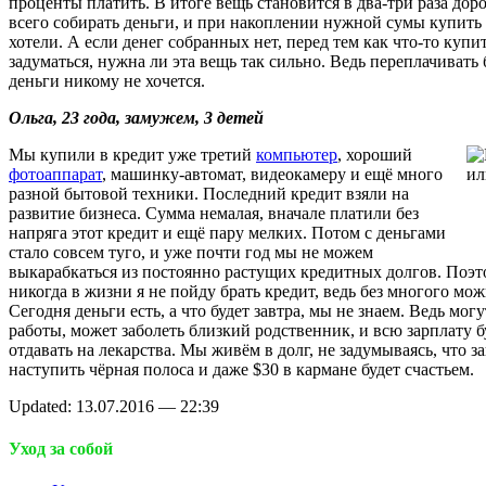
проценты платить. В итоге вещь становится в два-три раза дор
всего собирать деньги, и при накоплении нужной сумы купить
хотели. А если денег собранных нет, перед тем как что-то купи
задуматься, нужна ли эта вещь так сильно. Ведь переплачивать
деньги никому не хочется.
Ольга, 23 года, замужем, 3 детей
Мы купили в кредит уже третий
компьютер
, хороший
фотоаппарат
, машинку-автомат, видеокамеру и ещё много
разной бытовой техники. Последний кредит взяли на
развитие бизнеса. Сумма немалая, вначале платили без
напряга этот кредит и ещё пару мелких. Потом с деньгами
стало совсем туго, и уже почти год мы не можем
выкарабкаться из постоянно растущих кредитных долгов. Поэ
никогда в жизни я не пойду брать кредит, ведь без многого мо
Сегодня деньги есть, а что будет завтра, мы не знаем. Ведь могу
работы, может заболеть близкий родственник, и всю зарплату 
отдавать на лекарства. Мы живём в долг, не задумываясь, что з
наступить чёрная полоса и даже $30 в кармане будет счастьем.
Updated: 13.07.2016 — 22:39
Уход за собой