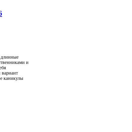
6
в длинные
ственниками и
ебя
 вариант
ие каникулы