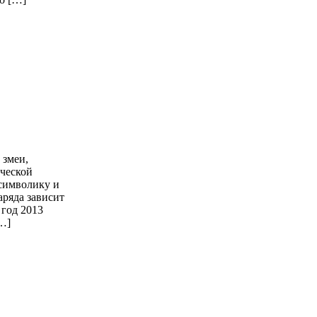
 змеи,
рческой
 символику и
аряда зависит
 год 2013
[…]