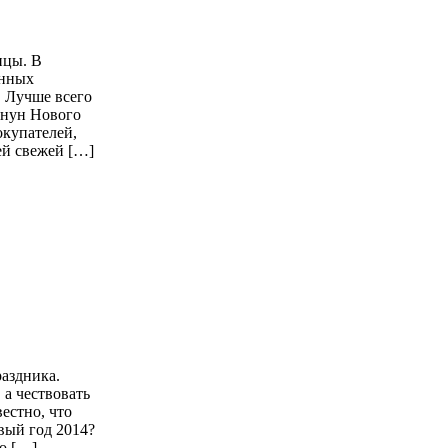
ицы. В
енных
. Лучше всего
анун Нового
окупателей,
ей свежей […]
раздника.
 а чествовать
естно, что
вый год 2014?
но […]