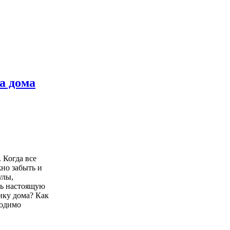
а дома
 Когда все
но забыть и
улы,
ть настоящую
нку дома? Как
ходимо