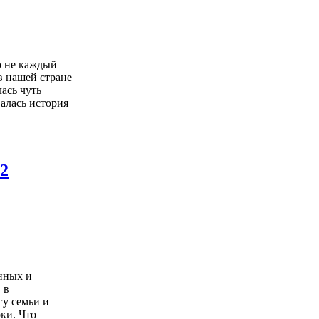
о не каждый
в нашей стране
лась чуть
валась история
12
нных и
 в
гу семьи и
ки. Что