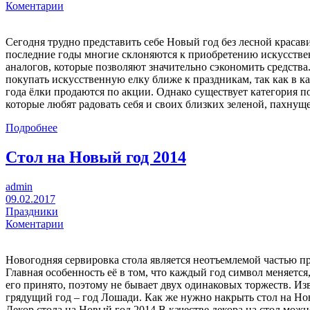
Коментарии
Сегодня трудно представить себе Новый год без лесной красав
последние годы многие склоняются к приобретению искусств
аналогов, которые позволяют значительно сэкономить средства
покупать искусственную елку ближе к праздникам, так как в к
года ёлки продаются по акции. Однако существует категория п
которые любят радовать себя и своих близких зеленой, пахнущ
Подробнее
Стол на Новый год 2014
admin
09.02.2017
Праздники
Коментарии
Новогодняя сервировка стола является неотъемлемой частью п
Главная особенность её в том, что каждый год символ меняется,
его принято, поэтому не бывает двух одинаковых торжеств. Изв
грядущий год – год Лошади. Как же нужно накрыть стол на Но
Декор стола на Новый год 2014 В качестве декора на стол мож