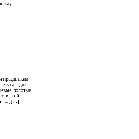
очному
м праздникам,
Петуха – для
жевые, золотые
ем в этой
й год […]