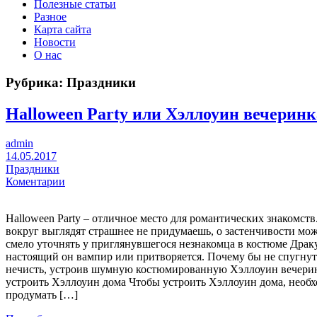
Полезные статьи
Разное
Карта сайта
Новости
О нас
Рубрика:
Праздники
Halloween Party или Хэллоуин вечеринк
admin
14.05.2017
Праздники
Коментарии
Halloween Party – отличное место для романтических знакомств.
вокруг выглядят страшнее не придумаешь, о застенчивости мож
смело уточнять у приглянувшегося незнакомца в костюме Драк
настоящий он вампир или притворяется. Почему бы не спугну
нечисть, устроив шумную костюмированную Хэллоуин вечери
устроить Хэллоуин дома Чтобы устроить Хэллоуин дома, необ
продумать […]