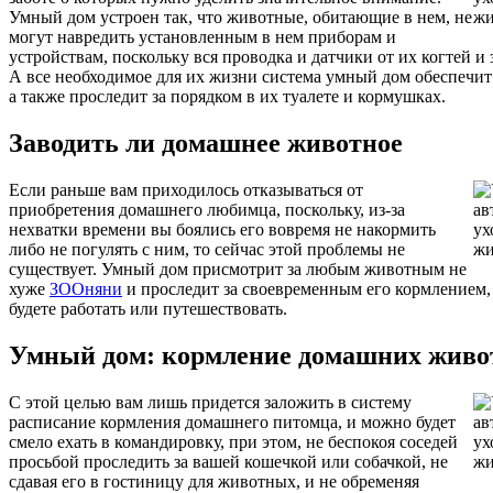
Умный дом устроен так, что животные, обитающие в нем, не
могут навредить установленным в нем приборам и
устройствам, поскольку вся проводка и датчики от их когтей и
А все необходимое для их жизни система умный дом обеспечит 
а также проследит за порядком в их туалете и кормушках.
Заводить ли домашнее животное
Если раньше вам приходилось отказываться от
приобретения домашнего любимца, поскольку, из-за
нехватки времени вы боялись его вовремя не накормить
либо не погулять с ним, то сейчас этой проблемы не
существует. Умный дом присмотрит за любым животным не
хуже
ЗООняни
и проследит за своевременным его кормлением,
будете работать или путешествовать.
Умный дом: кормление домашних жив
С этой целью вам лишь придется заложить в систему
расписание кормления домашнего питомца, и можно будет
смело ехать в командировку, при этом, не беспокоя соседей
просьбой проследить за вашей кошечкой или собачкой, не
сдавая его в гостиницу для животных, и не обременяя