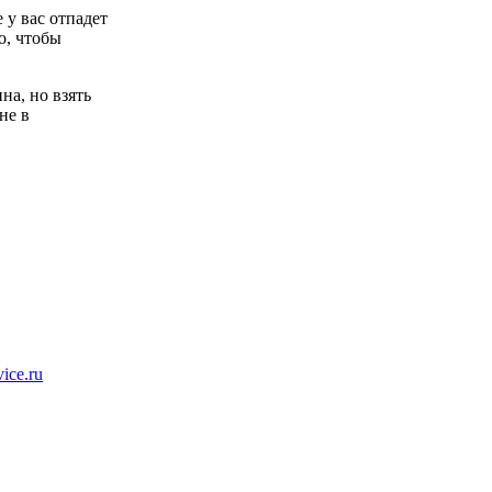
 у вас отпадет
о, чтобы
на, но взять
не в
ice.ru