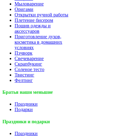
Мыловарение
Оригами
Открытки ручной работы
Плетение бисером
Пошив одежды и
аксессуаров
Приготовление духов,
косметика в домашних
условиях
Пэчворк
Свечеварение
Скрапбукинг
Соленое тесто
Твистинг
Фелтинг
Братья наши меньшие
Праздники
Подарки
Праздники и подарки
Праздники