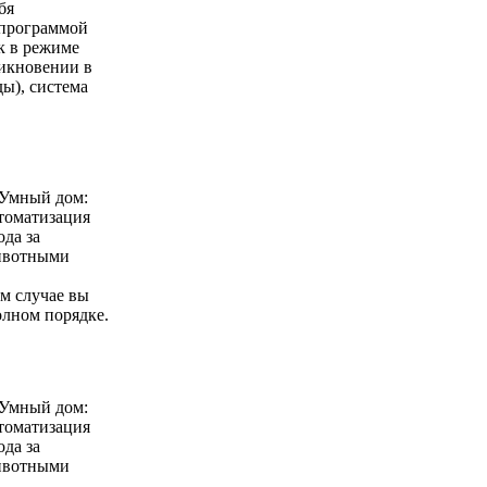
бя
 программой
к в режиме
никновении в
ды), система
ом случае вы
олном порядке.