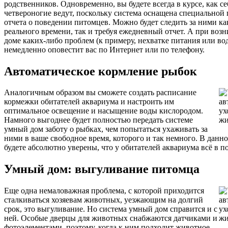
родственников. Одновременно, вы будете всегда в курсе, как се
четвероногие ведут, поскольку система оснащена специальной
отчета о поведении питомцев. Можно будет следить за ними ка
реального времени, так и требуя ежедневный отчет. А при воз
доме каких-либо проблем (к примеру, нехватке питания или во
немедленно оповестит вас по Интернет или по телефону.
Автоматическое кормление рыбок
Аналогичным образом вы сможете создать расписание
кормежки обитателей аквариума и настроить им
оптимальное освещение и насыщение воды кислородом.
Намного выгоднее будет полностью передать системе
умный дом заботу о рыбках, чем попытаться ухаживать за
ними в ваше свободное время, которого и так немного. В данн
будете абсолютно уверены, что у обитателей аквариума всё в п
Умный дом: выгуливание питомца
Еще одна немаловажная проблема, с которой приходится
сталкиваться хозяевам животных, уезжающим на долгий
срок, это выгуливание. Но система умный дом справится и с
ней. Особые дверцы для животных снабжаются датчиками и
фотоэлементами, поэтому, когда к ним подходит животное,