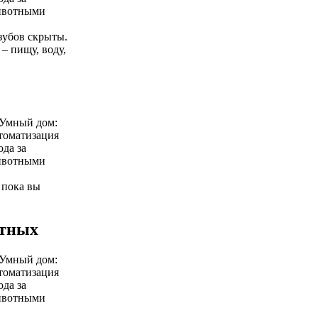
 зубов скрыты.
– пищу, воду,
 пока вы
отных