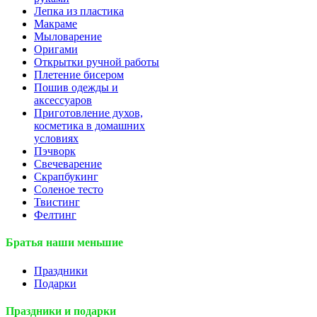
Лепка из пластика
Макраме
Мыловарение
Оригами
Открытки ручной работы
Плетение бисером
Пошив одежды и
аксессуаров
Приготовление духов,
косметика в домашних
условиях
Пэчворк
Свечеварение
Скрапбукинг
Соленое тесто
Твистинг
Фелтинг
Братья наши меньшие
Праздники
Подарки
Праздники и подарки