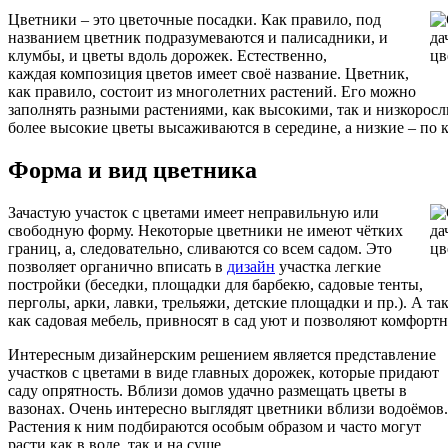
Цветники – это цветочные посадки. Как правило, под
названием цветник подразумеваются и палисадники, и
клумбы, и цветы вдоль дорожек. Естественно,
каждая композиция цветов имеет своё название. Цветник,
как правило, состоит из многолетних растений. Его можно
заполнять разными растениями, как высокими, так и низкорос
более высокие цветы высаживаются в середине, а низкие – по 
Форма и вид цветника
Зачастую участок с цветами имеет неправильную или
свободную форму. Некоторые цветники не имеют чётких
границ, а, следовательно, сливаются со всем садом. Это
позволяет органично вписать в
дизайн
участка легкие
постройки (беседки, площадки для барбекю, садовые тенты,
перголы, арки, лавки, трельяжи, детские площадки и пр.). А та
как садовая мебель, привносят в сад уют и позволяют комфортн
Интересным дизайнерским решением является представление
участков с цветами в виде главных дорожек, которые придают
саду опрятность. Вблизи домов удачно размещать цветы в
вазонах. Очень интересно выглядят цветники вблизи водоёмов.
Растения к ним подбираются особым образом и часто могут
расти как в воде, так и на суше.