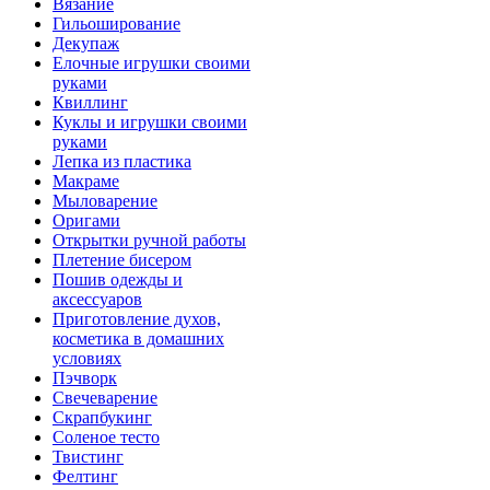
Вязание
Гильоширование
Декупаж
Елочные игрушки своими
руками
Квиллинг
Куклы и игрушки своими
руками
Лепка из пластика
Макраме
Мыловарение
Оригами
Открытки ручной работы
Плетение бисером
Пошив одежды и
аксессуаров
Приготовление духов,
косметика в домашних
условиях
Пэчворк
Свечеварение
Скрапбукинг
Соленое тесто
Твистинг
Фелтинг