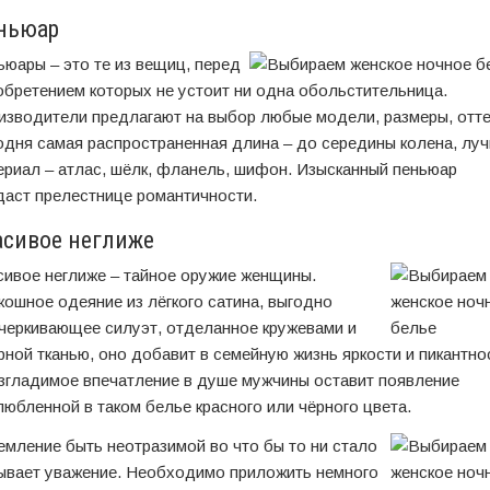
ньюар
ьюары – это те из вещиц, перед
обретением которых не устоит ни одна обольстительница.
изводители предлагают на выбор любые модели, размеры, отте
одня самая распространенная длина – до середины колена, лу
ериал – атлас, шёлк, фланель, шифон. Изысканный пеньюар
даст прелестнице романтичности.
асивое неглиже
сивое неглиже – тайное оружие женщины.
кошное одеяние из лёгкого сатина, выгодно
черкивающее силуэт, отделанное кружевами и
рной тканью, оно добавит в семейную жизнь яркости и пикантно
згладимое впечатление в душе мужчины оставит появление
любленной в таком белье красного или чёрного цвета.
емление быть неотразимой во что бы то ни стало
ывает уважение. Необходимо приложить немного