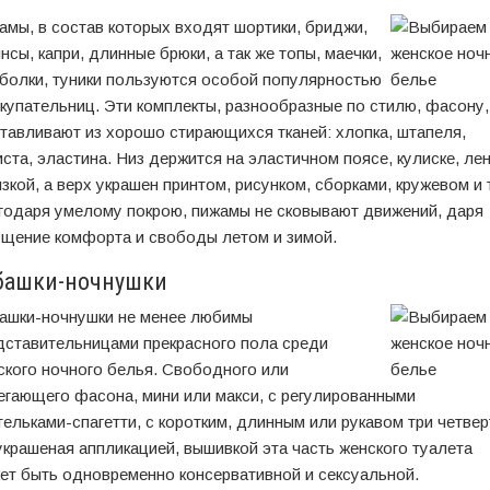
амы, в состав которых входят шортики, бриджи,
нсы, капри, длинные брюки, а так же топы, маечки,
болки, туники пользуются особой популярностью
окупательниц. Эти комплекты, разнообразные по стилю, фасону,
отавливают из хорошо стирающихся тканей: хлопка, штапеля,
иста, эластина. Низ держится на эластичном поясе, кулиске, лен
зкой, а верх украшен принтом, рисунком, сборками, кружевом и т
годаря умелому покрою, пижамы не сковывают движений, даря
щение комфорта и свободы летом и зимой.
башки-ночнушки
ашки-ночнушки не менее любимы
дставительницами прекрасного пола среди
ского ночного белья. Свободного или
егающего фасона, мини или макси, с регулированными
тельками-спагетти, с коротким, длинным или рукавом три четвер
украшеная аппликацией, вышивкой эта часть женского туалета
ет быть одновременно консервативной и сексуальной.