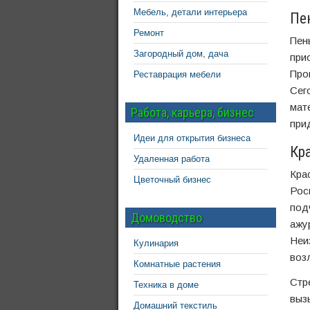
Мебель, детали интерьера
Пе
Ремонт
Пен
Загородный дом, дача
при
Про
Реставрация мебели
Сег
мат
Работа, карьера, бизнес
при
Идеи для открытия бизнеса
Кр
Удаленная работа
Кра
Цветочный бизнес
Рос
под
Домоводство
ажу
Неи
Кулинария
воз
Комнатные растения
Стр
Техника в доме
выз
Домашний текстиль