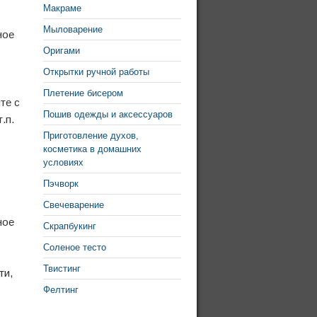
Макраме
Мыловарение
Оригами
Открытки ручной работы
Плетение бисером
те с
Пошив одежды и аксессуаров
.п.
Приготовление духов,
косметика в домашних
условиях
Пэчворк
Свечеварение
Скрапбукинг
Соленое тесто
Твистинг
ти,
Фелтинг