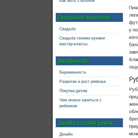
Как быть стильной
Пиж
леги
Свадебный переполох
фут
Свадьба
у п
изг
Свадьба своими руками:
мастер-классы
бат
завя
Бла
Материнство
ощу
Беременность
Ру
Развитие и рост ребенка
Руб
Покупки детям
пре
Чем можно заняться с
жен
ребенком
обл
бре
Дизайн, стройка, ремонт
при
мож
Дизайн