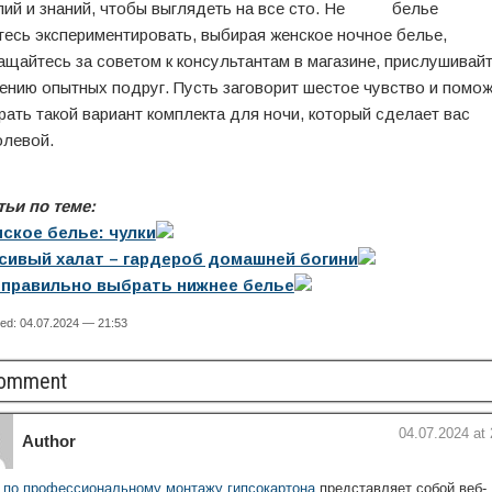
лий и знаний, чтобы выглядеть на все сто. Не
тесь экспериментировать, выбирая женское ночное белье,
ащайтесь за советом к консультантам в магазине, прислушивай
нению опытных подруг. Пусть заговорит шестое чувство и помо
рать такой вариант комплекта для ночи, который сделает вас
олевой.
тьи по теме:
ское белье: чулки
сивый халат – гардероб домашней богини
 правильно выбрать нижнее белье
ed: 04.07.2024 — 21:53
Comment
04.07.2024 at 
Author
 по профессиональному монтажу гипсокартона
представляет собой веб-