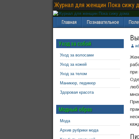
Журнал для женщин Пока сижу 
Главная
Познавательное
Поле
Вы
Уход за собой
a
Уход за волосами
Жен
рабо
Уход за кожей
при 
Уход за телом
Оде
Маникюр, педикюр
люб
Здоровая красота
мно
При
Модный образ
пра
нес
Мода
каж
Архив рубрики мода
Пи