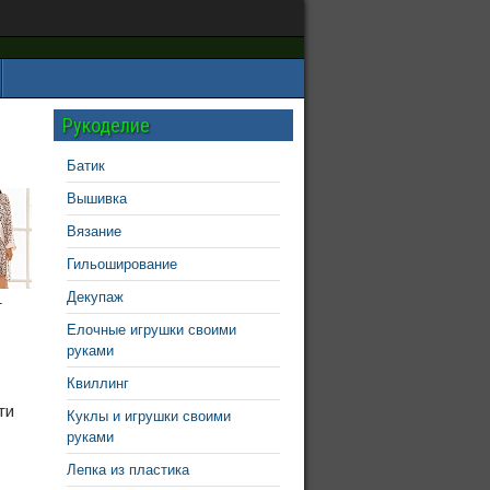
Рукоделие
Батик
Вышивка
Вязание
Гильоширование
Декупаж
т
Елочные игрушки своими
руками
Квиллинг
ти
Куклы и игрушки своими
руками
Лепка из пластика