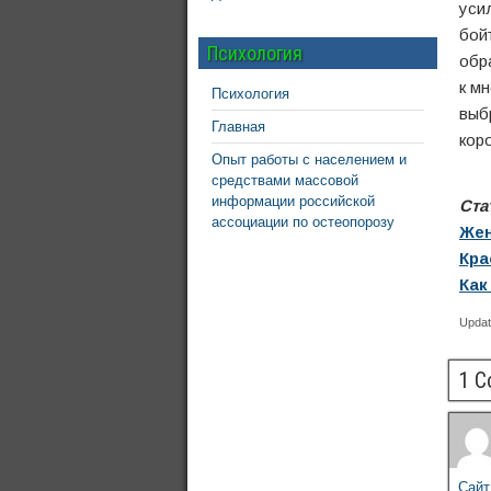
уси
бой
Психология
обр
к м
Психология
выб
Главная
кор
Опыт работы с населением и
средствами массовой
информации российской
Ста
ассоциации по остеопорозу
Жен
Кра
Как
Updat
1 
Сайт