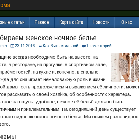
дома
зные статьи
Разное
Карта сайта
Новости
О нас
бираем женское ночное белье
dmin
23.11.2016
Как быть стильной
1 коментарий
щине всегда необходимо быть на высоте: на
те, в ресторане, на прогулке, в спортивном зале,
приёме гостей, на кухне и, конечно, в спальне.
жда для сна играет немаловажную роль в жизни
ой дамы, есть продолжением и выражением её личности, може
гое рассказать о своей хозяйке, об особенностях характера.
ятное на ощупь, удобное, нежное её бельё должно быть
ктичным и привлекательным. На сегодняшний день существует
колько видов женского ночного белья. Мы опишем разновиднос
дого.
жамы