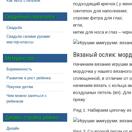
Как быть стильной
подходящий крючок ( у меня
синтепон для наполнения;
Свадебный переполох
отрезки фетра для глаз;
игла;
Свадьба
нитки для носа и глаз – черн
Свадьба своими руками:
мастер-классы
Вязаный ослик: мор
Материнство
Начинаем вязание игрушки а
Беременность
мордочка у нашего вязаного
Развитие и рост ребенка
сплющенной, в отличие от о
начинаем вязать с кольца а
Покупки детям
воздушных петель (вп). Дл
Чем можно заняться с
пряжу:
ребенком
Ряд 1: Набираем цепочку из 
Дизайн, стройка, ремонт
Дизайн
Ряд 2: Со второй петли от 