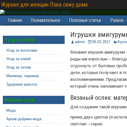
Журнал для женщин Пока сижу дома
Главная
Познавательное
Полезные статьи
Разное
Игрушки амигуруми
Уход за собой
admin
05.02.2017
Кукл
Уход за волосами
Вязание игрушек амигуруми 
рады как взрослые – благод
Уход за кожей
отдохнуть от бытовых пробл
Уход за телом
дети, которые получают в п
Маникюр, педикюр
воспоминаниями. Предлагаю 
Здоровая красота
который очень напоминает 
Вязаный ослик: мат
Модный образ
Для создания такой игрушки
Мода
пряжа двух цветов (я исполь
Архив рубрики мода
светлая – серая;