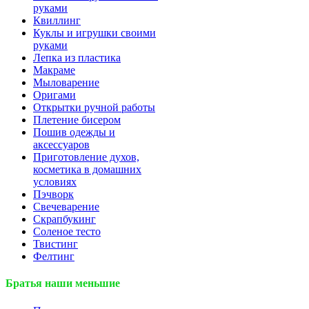
руками
Квиллинг
Куклы и игрушки своими
руками
Лепка из пластика
Макраме
Мыловарение
Оригами
Открытки ручной работы
Плетение бисером
Пошив одежды и
аксессуаров
Приготовление духов,
косметика в домашних
условиях
Пэчворк
Свечеварение
Скрапбукинг
Соленое тесто
Твистинг
Фелтинг
Братья наши меньшие