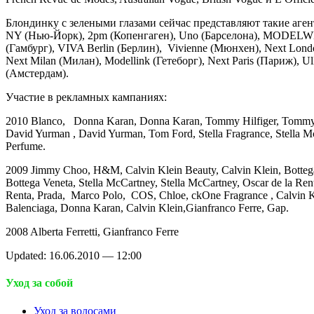
Блондинку с зелеными глазами сейчас представляют такие аген
NY (Нью-Йорк), 2pm (Копенгаген), Uno (Барселона), MODEL
(Гамбург), VIVA Berlin (Берлин), Vivienne (Мюнхен), Next Lond
Next Milan (Милан), Modellink (Гетеборг), Next Paris (Париж), Ul
(Амстердам).
Участие в рекламных кампаниях:
2010 Blanco, Donna Karan, Donna Karan, Tommy Hilfiger, Tommy 
David Yurman , David Yurman, Tom Ford, Stella Fragrance, Stella M
Perfume.
2009 Jimmy Choo, H&M, Calvin Klein Beauty, Calvin Klein, Botteg
Bottega Veneta, Stella McCartney, Stella McCartney, Oscar de la Rent
Renta, Prada, Marco Polo, COS, Chloe, ckOne Fragrance , Сalvin K
Balenciaga, Donna Karan, Calvin Klein,Gianfranco Ferre, Gap.
2008 Alberta Ferretti, Gianfranco Ferre
Updated: 16.06.2010 — 12:00
Уход за собой
Уход за волосами