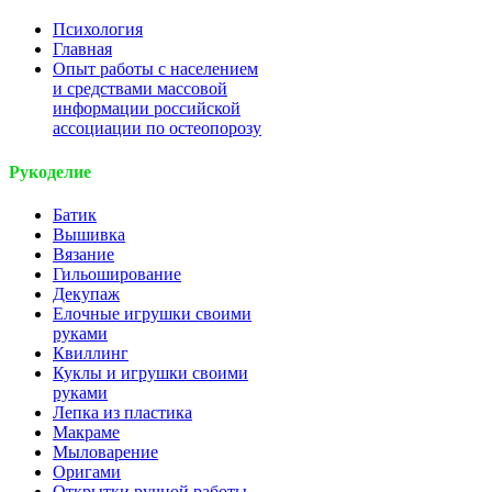
Психология
Главная
Опыт работы с населением
и средствами массовой
информации российской
ассоциации по остеопорозу
Рукоделие
Батик
Вышивка
Вязание
Гильоширование
Декупаж
Елочные игрушки своими
руками
Квиллинг
Куклы и игрушки своими
руками
Лепка из пластика
Макраме
Мыловарение
Оригами
Открытки ручной работы