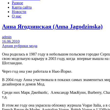
Разное
Карта сайта
Новости
О нас
Анна Ягодзинская (Anna Jagodzinska)
admin
16.06.2010
Архив рубрики мода
Она родилась в 1987 году в небольшом польском городке Серпц
свою модельную карьеру в 2003 году, когда впервые вышла на
Шотландии.
Через год она уже работала в Нью-Йорке.
В 2004 году Анна участвовала в показах самых знаменитых м
дизайнеров и домов Мод.
Среди них Марк Джейкобс, Александр МакКуин, Burberry, Chan
т.д.
В этом же году она украсила обложку журнала Vogue Italia, а
French Revue de Modes, Australian Vogue, British Vogue и L’Officie