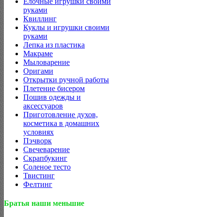
Елочные игрушки своими
руками
Квиллинг
Куклы и игрушки своими
руками
Лепка из пластика
Макраме
Мыловарение
Оригами
Открытки ручной работы
Плетение бисером
Пошив одежды и
аксессуаров
Приготовление духов,
косметика в домашних
условиях
Пэчворк
Свечеварение
Скрапбукинг
Соленое тесто
Твистинг
Фелтинг
Братья наши меньшие