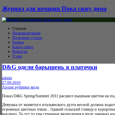
Журнал для женщин Пока сижу дома
Главная
Познавательное
Полезные статьи
Разное
Карта сайта
Новости
О нас
D&G одели барышень в платочки
admin
27.09.2010
Архив рубрики мода
Показ D&G Spring/Summer 2011 расцвел пышным цветом на по
Девушка от знаметого итальянского дуэта весной должна ходит
огромных цветных очках . Эдакий сельский гламур и курортн
воедино. То тут то там странные вкрапления в виде лаковых к