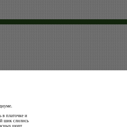
диуме.
ь в платочке и
ый шик слились
расных шорт