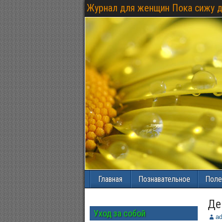
Журнал для женщин Пока сижу 
Главная
Познавательное
Поле
Де
Уход за собой
a