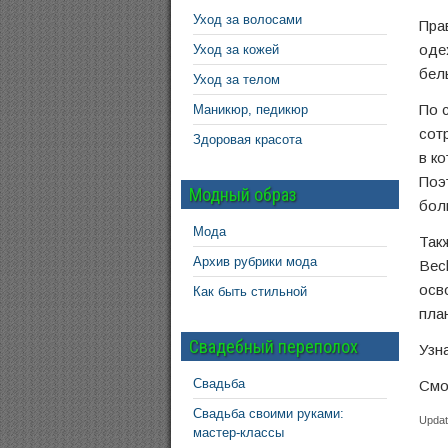
Уход за волосами
Пра
оде
Уход за кожей
бел
Уход за телом
По 
Маникюр, педикюр
сот
Здоровая красота
в к
Поэ
Модный образ
бол
Мода
Так
Архив рубрики мода
Bec
осв
Как быть стильной
пла
Свадебный переполох
Узн
Свадьба
Смо
Свадьба своими руками:
Updat
мастер-классы