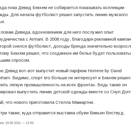
вда пока Девид Бекхем не собирается показывать коллекции
жды. Для начала футболист решил запустить линию мужского
ья.
словам Девида, вдохновением для него послужил опыт
рудничества с Armani. В 2008 году, благодаря рекламной кампан
оторой снялся футболист, доходы бренда значительно возросл
тому Бекхем решил, что созданное им белье будет пользовать
ьшим спросом.
же Девид вот-вот выпустит новый парфюм Homme by David
kham. Видимо, спорт его больше не интересует и Бекхем решил
оить легкую промышленность на всех фронтах. Ведь также он
нировал выпустить линию детской одежды вместе со Снуп Догг
ай, что нового приготовила Стелла Маккартни.
три также, куда отправится выставка обуви Вивьен Вествуд.
ed: 19.05.2011 — 12:00