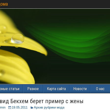
дома
зные статьи
Разное
Карта сайта
Новости
О нас
вид Бекхем берет пример с жены
dmin
19.05.2011
Архив рубрики мода