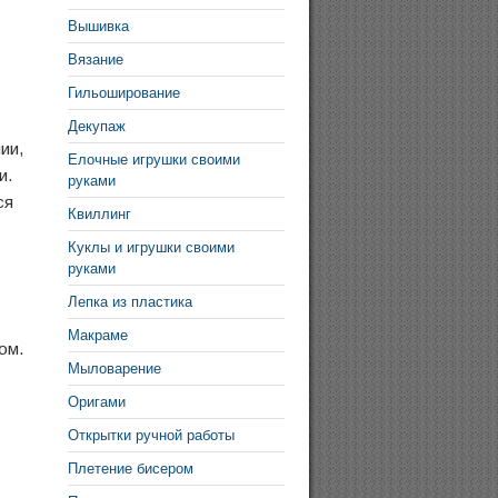
Вышивка
Вязание
Гильоширование
Декупаж
ии,
Елочные игрушки своими
и.
руками
ся
Квиллинг
Куклы и игрушки своими
руками
Лепка из пластика
Макраме
ом.
Мыловарение
Оригами
Открытки ручной работы
Плетение бисером