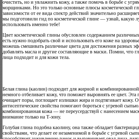
очистить, но и увлажнить кожу, а также помочь в борьбе с угря
морщинками. Но это только основные плюсы косметической гл
зависимости от ее вида спектр действий значительно расширяе
мы подготовили гид по косметической глине — узнай, какую 
использовать именно тебе!
Цвет косметической глины обусловлен содержанием различных
есть нужно подобрать свой и использовать его коже на здоровь
можешь смешивать различные цвета для достижения разных эф
добавлять масла и другие составляющие в маски. Помни, что г
лица подходит и для кожи тела.
Белая глина (каолин) подходит для жирной и комбинированно
немного отбеливает кожу, что поможет выровнять ее цвет. Эта
очищает поры, поглощает излишки жира и подтягивает кожу. 
антисептические свойства помогают бороться с угревой сыпью.
комбинированная кожа — не переусердствуй с нанесением мас
внимание только на Т-зону.
Голубая глина подобна каолину, она также обладает бактериц
свойствами, что делает ее незаменимой в борьбе с угревой сып
способствует заживлению ранок и выравнивает овал лица, раз