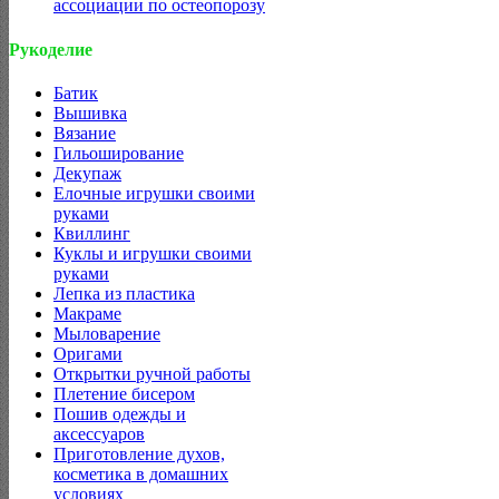
ассоциации по остеопорозу
Рукоделие
Батик
Вышивка
Вязание
Гильоширование
Декупаж
Елочные игрушки своими
руками
Квиллинг
Куклы и игрушки своими
руками
Лепка из пластика
Макраме
Мыловарение
Оригами
Открытки ручной работы
Плетение бисером
Пошив одежды и
аксессуаров
Приготовление духов,
косметика в домашних
условиях