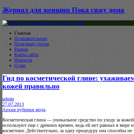
Журнал для женщин Пока сижу дома
Главная
Познавательное
Полезные статьи
Разное
Карта сайта
Новости
О нас
Гид по косметической глине: ухаживаем
кожей правильно
admin
27.07.2013
Архив рубрики мода
Косметическая глина — уникальное средство по уходу за кожей
используют еще с древних времен, ведь ей нет равных в мире 
косметики. Действительно, за одну процедуру она способна не 