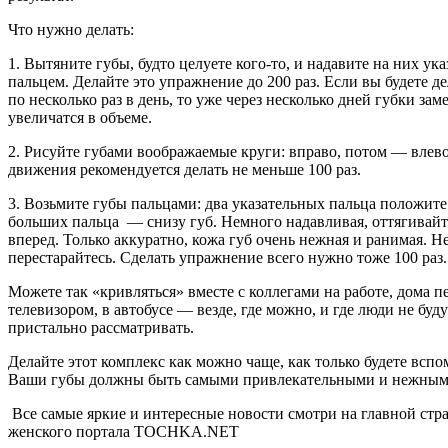
Что нужно делать:
1. Вытяните губы, будто целуете кого-то, и надавите на них ук
пальцем. Делайте это упражнение до 200 раз. Если вы будете дел
по несколько раз в день, то уже через несколько дней губки зам
увеличатся в объеме.
2. Рисуйте губами воображаемые круги: вправо, потом — влево
движения рекомендуется делать не меньше 100 раз.
3. Возьмите губы пальцами: два указательных пальца положите 
больших пальца — снизу губ. Немного надавливая, оттягивайт
вперед. Только аккуратно, кожа губ очень нежная и ранимая. Н
перестарайтесь. Сделать упражнение всего нужно тоже 100 раз.
Можете так «кривляться» вместе с коллегами на работе, дома п
телевизором, в автобусе — везде, где можно, и где люди не буду
пристально рассматривать.
Делайте этот комплекс как можно чаще, как только будете вспо
Ваши губы должны быть самыми привлекательными и нежным
Все самые яркие и интересные новости смотри на главной стр
женского портала TOCHKA.NET