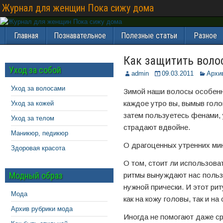
Журнал для женщин Пока сижу дома
Главная
Познавательное
Полезные статьи
Разное
Как защитить воло
Уход за собой
admin
09.03.2011
Архи
Уход за волосами
Зимой наши волосы особенн
каждое утро вы, вымыв голо
Уход за кожей
затем пользуетесь фенами,
Уход за телом
страдают вдвойне.
Маникюр, педикюр
О драгоценных утренних ми
Здоровая красота
О том, стоит ли использова
Модный образ
ритмы вынуждают нас польз
нужной прически. И этот ри
Мода
как на кожу головы, так и на
Архив рубрики мода
Иногда не помогают даже ср