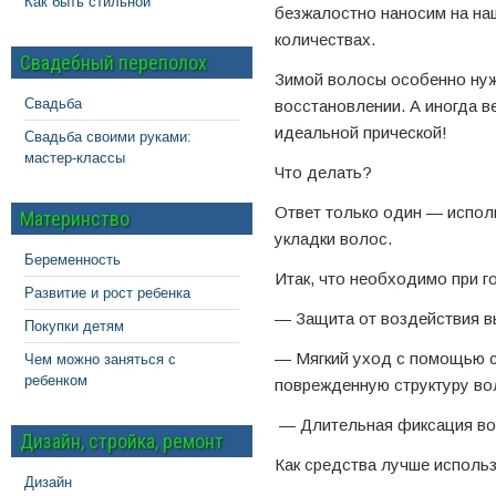
Как быть стильной
безжалостно наносим на на
количествах.
Свадебный переполох
Зимой волосы особенно нуж
Свадьба
восстановлении. А иногда в
идеальной прической!
Свадьба своими руками:
мастер-классы
Что делать?
Ответ только один — испол
Материнство
укладки волос.
Беременность
Итак, что необходимо при г
Развитие и рост ребенка
— Защита от воздействия в
Покупки детям
— Мягкий уход с помощью с
Чем можно заняться с
ребенком
поврежденную структуру во
— Длительная фиксация во
Дизайн, стройка, ремонт
Как средства лучше использ
Дизайн