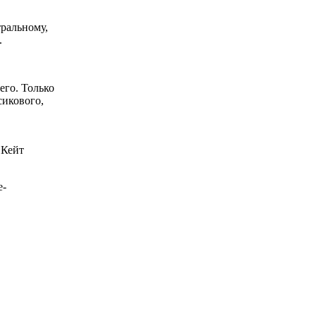
тральному,
.
его. Только
сикового,
 Кейт
e-