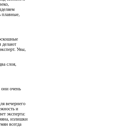
веко,
ыделяем
ь плавные,
Роскошные
и делают
ксперт. Увы,
ва слоя,
 они очень
для вечернего
ежность и
ет эксперта:
умяна, излишки
умян всегда