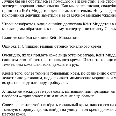
Лучше бы она обратилась за помощью к визажистам, а не строил
эксперта, ворчали «злые языки». Как мы ранее писали, свадеб
принцесса Кейт Миддлтон делала самостоятельно. Но, увы, да
поклонники девушки заметили в ее свадебном мейкапе ужасны
Чтобы разобраться, какие ошибки допустила Кейт Миддлтон в 
макияже, мы обратились к нашему эксперту – визажисту Светл
Главные ошибки макияжа Кейт Миддлтон
Ошибка 1. Слишком темный оттенок тонального крема
Очевидно, желая придать коже лица оттенок загара, Кейт Мид
слишком темный оттенок тонального крема. Из-за этого лицо 
темнее, чем кожа шеи, зоны декольте и рук.
Кроме того, более темный тональный крем, по сравнению с от
делает лицо уставшим, подчеркивает мимические морщины и 
возраст на пару или пару тройку лет.
А также не маскирует неровности, пятнышки или прыщики на 
наоборот – привлекает к ним внимание еще больше.
Совет эксперта: чтобы выбрать тональный крем, нанеси его на 
тыльную сторону ладони, выйди на улицу – тон крема должен с
цветом кожи.