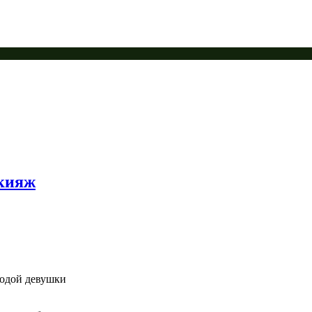
акияж
лодой девушки