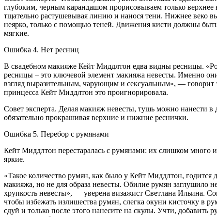
глубоким, черным карандашом прорисовываем только верхнее 
тщательно растушевывая линию и нанося тени. Нижнее веко в
неярко, только с помощью теней. Движения кисти должны быт
мягкие.
Ошибка 4. Нет ресниц
В свадебном макияже Кейт Миддлтон едва видны ресницы. «
ресницы – это ключевой элемент макияжа невесты. Именно он
взгляд выразительным, чарующим и сексуальным», — говорит э
принцесса Кейт Миддлтон это проигнорировала.
Совет эксперта. Делая макияж невесты, тушь можно нанести в д
обязательно прокрашивая верхние и нижние реснички.
Ошибка 5. Перебор с румянами
Кейт Миддлтон перестаралась с румянами: их слишком много и
яркие.
«Такое количество румян, как было у Кейт Миддлтон, годится 
макияжа, но не для образа невесты. Обилие румян заглушило н
хрупкость невесты», — уверена визажист Светлана Ильина. Сов
чтобы избежать излишества румян, слегка окуни кисточку в р
сдуй и только после этого нанесите на скулы. Учти, добавить р