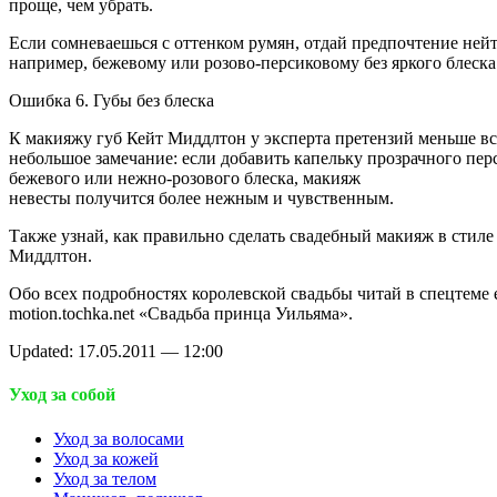
проще, чем убрать.
Если сомневаешься с оттенком румян, отдай предпочтение ней
например, бежевому или розово-персиковому без яркого блеска
Ошибка 6. Губы без блеска
К макияжу губ Кейт Миддлтон у эксперта претензий меньше вс
небольшое замечание: если добавить капельку прозрачного пер
бежевого или нежно-розового блеска, макияж
невесты получится более нежным и чувственным.
Также узнай, как правильно сделать свадебный макияж в стиле
Миддлтон.
Обо всех подробностях королевской свадьбы читай в спецтеме 
motion.tochka.net «Свадьба принца Уильяма».
Updated: 17.05.2011 — 12:00
Уход за собой
Уход за волосами
Уход за кожей
Уход за телом