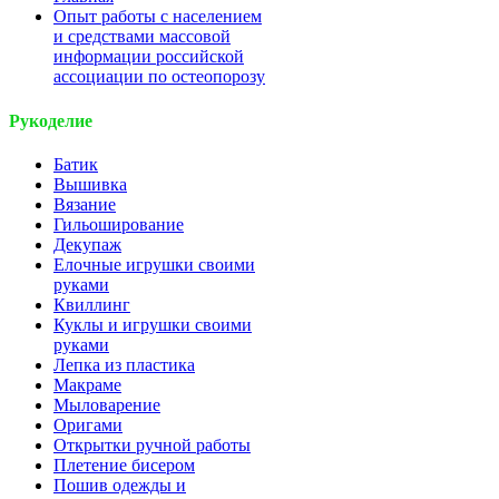
Опыт работы с населением
и средствами массовой
информации российской
ассоциации по остеопорозу
Рукоделие
Батик
Вышивка
Вязание
Гильоширование
Декупаж
Елочные игрушки своими
руками
Квиллинг
Куклы и игрушки своими
руками
Лепка из пластика
Макраме
Мыловарение
Оригами
Открытки ручной работы
Плетение бисером
Пошив одежды и