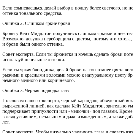
Если сомневаешься, делай выбор в пользу более светлого, но н
оттенка тонального средства.
Ошибка 2. Слишком яркие брови
Брови у Кейт Миддлтон получились слишком яркими и неесте
Возможно, девушка переборщила с цветом, потому что хотела,
и брови были одного оттенка.
Совет эксперта. Если ты брюнетка и хочешь сделать брови пот
используй пепельные оттенки.
Если ты яркая блондинка, делай брови на тон темнее цвета вол
рыжими и красными волосами можно к натуральному цвету бр
немного медного или коричневого.
Ошибка 3. Черная подводка глаз
По словам нашего эксперта, черный карандаш, обведенный вокр
выраженной линией, как сделала Кейт Миддлтон, зрительно ум
подчеркивает припухлости или «мешочки» под глазами. Кроме 
взгляд уставшим, печальным и даже изможденным, а также до
лет.
Совет эксперта. Чтобы визуально увеличить глаза и сделать вз