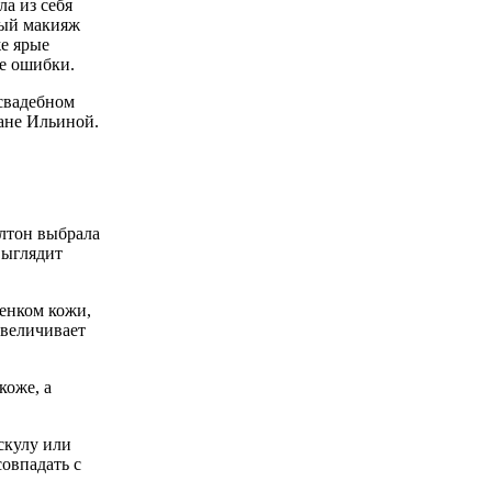
а из себя
ный макияж
же ярые
е ошибки.
свадебном
ане Ильиной.
длтон выбрала
выглядит
тенком кожи,
увеличивает
коже, а
скулу или
овпадать с