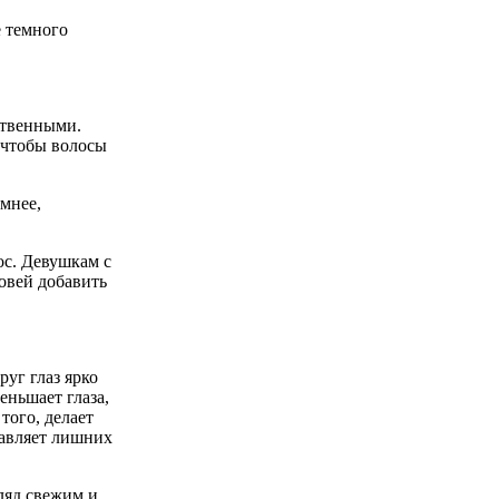
е темного
ственными.
 чтобы волосы
емнее,
ос. Девушкам с
овей добавить
уг глаз ярко
еньшает глаза,
того, делает
бавляет лишних
гляд свежим и