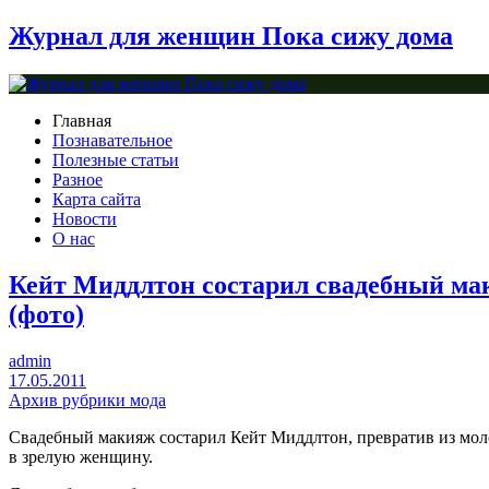
Журнал для женщин Пока сижу дома
Главная
Познавательное
Полезные статьи
Разное
Карта сайта
Новости
О нас
Кейт Миддлтон состарил свадебный м
(фото)
admin
17.05.2011
Архив рубрики мода
Свадебный макияж состарил Кейт Миддлтон, превратив из мо
в зрелую женщину.