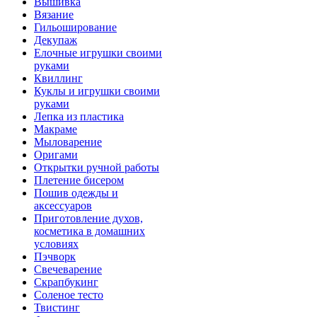
Вышивка
Вязание
Гильоширование
Декупаж
Елочные игрушки своими
руками
Квиллинг
Куклы и игрушки своими
руками
Лепка из пластика
Макраме
Мыловарение
Оригами
Открытки ручной работы
Плетение бисером
Пошив одежды и
аксессуаров
Приготовление духов,
косметика в домашних
условиях
Пэчворк
Свечеварение
Скрапбукинг
Соленое тесто
Твистинг