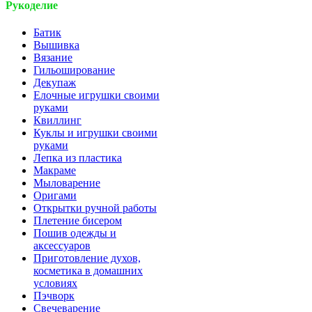
Рукоделие
Батик
Вышивка
Вязание
Гильоширование
Декупаж
Елочные игрушки своими
руками
Квиллинг
Куклы и игрушки своими
руками
Лепка из пластика
Макраме
Мыловарение
Оригами
Открытки ручной работы
Плетение бисером
Пошив одежды и
аксессуаров
Приготовление духов,
косметика в домашних
условиях
Пэчворк
Свечеварение