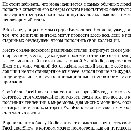
Не стоит забывать, что мода начинается с самых обычных люде
попасть в объектив его камеры совсем недостаточно одеваться 
последним трендам, о которых пишут журналы. Главное – име
неповторимый стиль.
BrickLane, улица в самом сердце Восточного Лондона, уже дав
тем, что ценители винтажа могут провести здесь весь день в по
старинных безделушек, чтобы пополнить свои коллекции.
Место с калейдоскопом различных стилей интригует своей ун
творчеством, место, где каждый прохожий отличается от преды
раз тут можно найти охотника за модой YvanRodic, современн
Джонс из мира уличной фотографии, который заявил о себе как
ловящий не эти стандартные musthave, заполняющие все журнал
индивидуальные, в чем то инновационные и неповторимые ст
прохожих.
Свой блог FaceHunter он запустил в январе 2006 года и с того 
фотограф стал чрезвычайно популярен среди тех, кто всегда в к
последних тенденций в мире моды. Для многих модников, об
фотографии и стиль, который YvanRodic «ловит» своей камерой
стал частью жизни.
В дополнение к блогу Rodic снимает и выкладывает в сеть свое
FacehunterShow, в котором можно посмотреть, как он путешеств