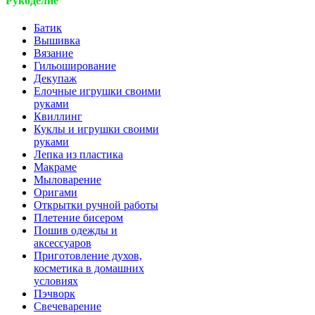
Рукоделие
Батик
Вышивка
Вязание
Гильоширование
Декупаж
Елочные игрушки своими
руками
Квиллинг
Куклы и игрушки своими
руками
Лепка из пластика
Макраме
Мыловарение
Оригами
Открытки ручной работы
Плетение бисером
Пошив одежды и
аксессуаров
Приготовление духов,
косметика в домашних
условиях
Пэчворк
Свечеварение