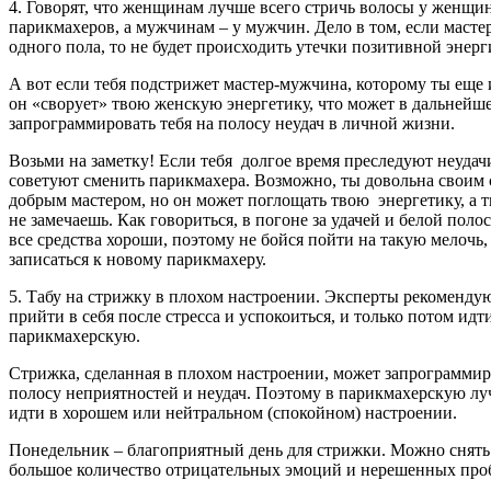
4. Говорят, что женщинам лучше всего стричь волосы у женщи
парикмахеров, а мужчинам – у мужчин. Дело в том, если мастер
одного пола, то не будет происходить утечки позитивной энерг
А вот если тебя подстрижет мастер-мужчина, которому ты еще 
он «сворует» твою женскую энергетику, что может в дальнейш
запрограммировать тебя на полосу неудач в личной жизни.
Возьми на заметку! Если тебя долгое время преследуют неудач
советуют сменить парикмахера. Возможно, ты довольна своим 
добрым мастером, но он может поглощать твою энергетику, а т
не замечаешь. Как говориться, в погоне за удачей и белой поло
все средства хороши, поэтому не бойся пойти на такую мелочь,
записаться к новому парикмахеру.
5. Табу на стрижку в плохом настроении. Эксперты рекомендую
прийти в себя после стресса и успокоиться, и только потом идт
парикмахерскую.
Стрижка, сделанная в плохом настроении, может запрограммир
полосу неприятностей и неудач. Поэтому в парикмахерскую лу
идти в хорошем или нейтральном (спокойном) настроении.
Понедельник – благоприятный день для стрижки. Можно снять 
большое количество отрицательных эмоций и нерешенных про