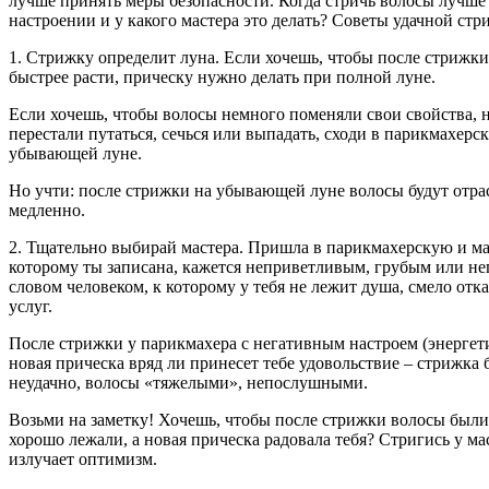
лучше принять меры безопасности. Когда стричь волосы лучше 
настроении и у какого мастера это делать? Советы удачной стр
1. Стрижку определит луна. Если хочешь, чтобы после стрижки
быстрее расти, прическу нужно делать при полной луне.
Если хочешь, чтобы волосы немного поменяли свои свойства, 
перестали путаться, сечься или выпадать, сходи в парикмахерс
убывающей луне.
Но учти: после стрижки на убывающей луне волосы будут отра
медленно.
2. Тщательно выбирай мастера. Пришла в парикмахерскую и ма
которому ты записана, кажется неприветливым, грубым или н
словом человеком, к которому у тебя не лежит душа, смело отка
услуг.
После стрижки у парикмахера с негативным настроем (энергет
новая прическа вряд ли принесет тебе удовольствие – стрижка б
неудачно, волосы «тяжелыми», непослушными.
Возьми на заметку! Хочешь, чтобы после стрижки волосы были
хорошо лежали, а новая прическа радовала тебя? Стригись у ма
излучает оптимизм.