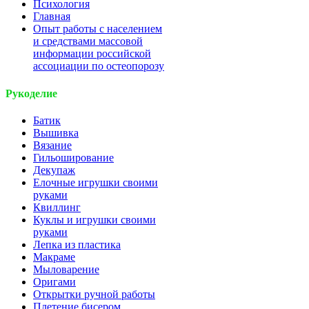
Психология
Главная
Опыт работы с населением
и средствами массовой
информации российской
ассоциации по остеопорозу
Рукоделие
Батик
Вышивка
Вязание
Гильоширование
Декупаж
Елочные игрушки своими
руками
Квиллинг
Куклы и игрушки своими
руками
Лепка из пластика
Макраме
Мыловарение
Оригами
Открытки ручной работы
Плетение бисером