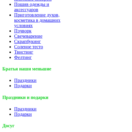
Пошив одежды и
аксессуаров
Приготовление духов,
косметика в домашних
условиях
Пэчворк
Свечеварение
Скрапбукинг
Соленое тесто
Твистинг
Фелтинг
Братья наши меньшие
Праздники
Подарки
Праздники и подарки
Праздники
Подарки
Досуг