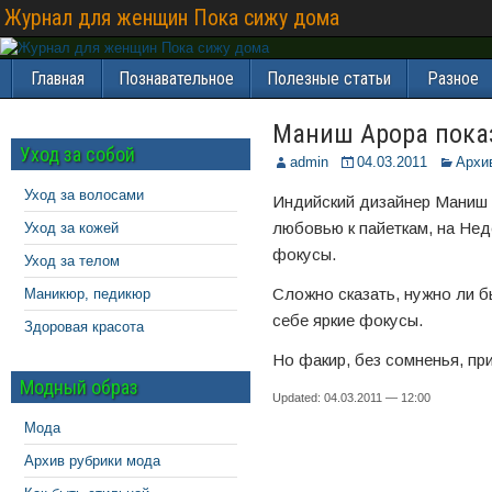
Журнал для женщин Пока сижу дома
Главная
Познавательное
Полезные статьи
Разное
Маниш Арора показ
Уход за собой
admin
04.03.2011
Архи
Уход за волосами
Индийский дизайнер Маниш 
любовью к пайеткам, на Не
Уход за кожей
фокусы.
Уход за телом
Сложно сказать, нужно ли б
Маникюр, педикюр
себе яркие фокусы.
Здоровая красота
Но факир, без сомненья, пр
Модный образ
Updated: 04.03.2011 — 12:00
Мода
Архив рубрики мода