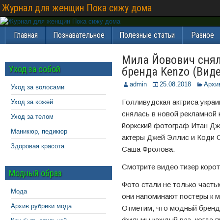
Журнал для женщин Пока сижу дома
Главная
Познавательное
Полезные статьи
Разное
Мила Йовович снял
Уход за собой
бренда Kenzo (Вид
admin
25.08.2018
Архи
Уход за волосами
Голливудская актриса укра
Уход за кожей
снялась в новой рекламной 
Уход за телом
йоркский фотограф Итан Дж
Маникюр, педикюр
актеры Джей Эллис и Коди 
Здоровая красота
Саша Фролова.
Смотрите видео тизер коро
Модный образ
Фото стали не только часть
Мода
они напоминают постеры к 
Архив рубрики мода
Отметим, что модный бренд
фильмы каждый раз, когда 