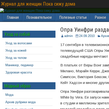
Журнал для женщин Пока сижу дома
Главная
Познавательное
Полезные статьи
Разное
Опра Уинфри разда
Уход за собой
admin
24.09.2010
Архи
Уход за волосами
17 сентября в телевизионно
телеведущей США Опры Уинф
Уход за кожей
свадебные наряды мечтают 
Уход за телом
В платьях от Веры Вонг за
Маникюр, педикюр
Милано, Мэрайя Керри, Дже
Здоровая красота
Симпсон, Виктория Бекхэм, 
Кейт Хадсон и многие други
Модный образ
Опра Уинфри разговаривала
Мода
White by Vera. Ее запуск на
Архив рубрики мода
в студии и миллионы зрител
моделей свадебных платьев