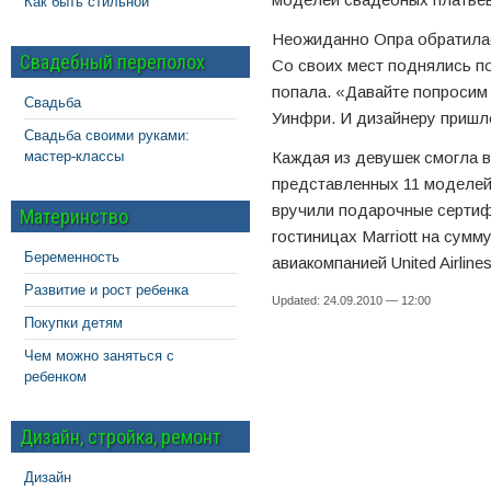
Как быть стильной
Неожиданно Опра обратилас
Свадебный переполох
Со своих мест поднялись по
попала. «Давайте попросим
Свадьба
Уинфри. И дизайнеру пришл
Свадьба своими руками:
мастер-классы
Каждая из девушек смогла в
представленных 11 моделей
вручили подарочные сертифи
Материнство
гостиницах Marriott на сумм
Беременность
авиакомпанией United Airlines
Развитие и рост ребенка
Updated: 24.09.2010 — 12:00
Покупки детям
Чем можно заняться с
ребенком
Дизайн, стройка, ремонт
Дизайн