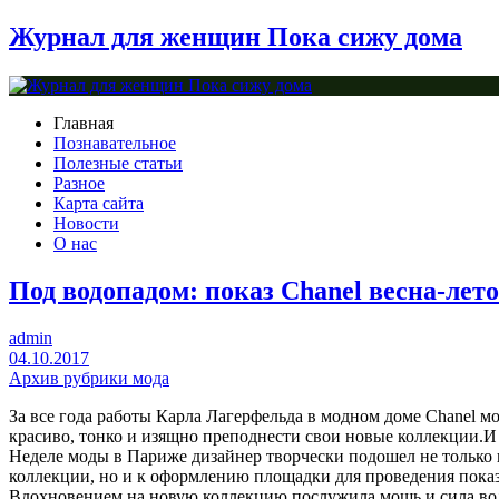
Журнал для женщин Пока сижу дома
Главная
Познавательное
Полезные статьи
Разное
Карта сайта
Новости
О нас
Под водопадом: показ Chanel весна-лето
admin
04.10.2017
Архив рубрики мода
За все года работы Карла Лагерфельда в модном доме Chanel м
красиво, тонко и изящно преподнести свои новые коллекции.И 
Неделе моды в Париже дизайнер творчески подошел не только 
коллекции, но и к оформлению площадки для проведения показ
Вдохновением на новую коллекцию послужила мощь и сила во