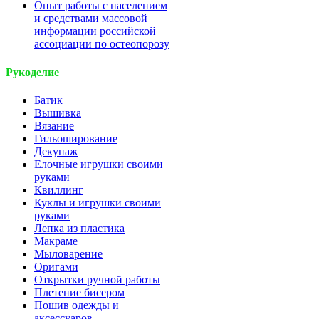
Опыт работы с населением
и средствами массовой
информации российской
ассоциации по остеопорозу
Рукоделие
Батик
Вышивка
Вязание
Гильоширование
Декупаж
Елочные игрушки своими
руками
Квиллинг
Куклы и игрушки своими
руками
Лепка из пластика
Макраме
Мыловарение
Оригами
Открытки ручной работы
Плетение бисером
Пошив одежды и
аксессуаров