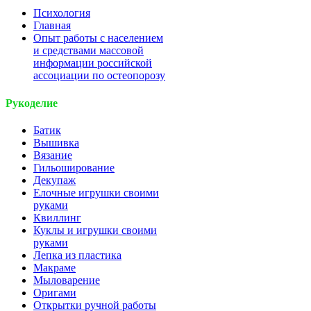
Психология
Главная
Опыт работы с населением
и средствами массовой
информации российской
ассоциации по остеопорозу
Рукоделие
Батик
Вышивка
Вязание
Гильоширование
Декупаж
Елочные игрушки своими
руками
Квиллинг
Куклы и игрушки своими
руками
Лепка из пластика
Макраме
Мыловарение
Оригами
Открытки ручной работы