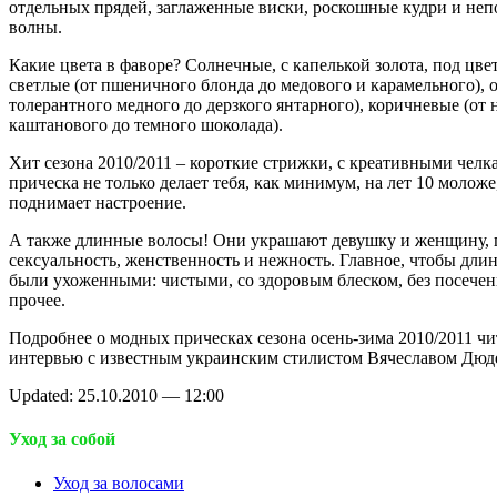
отдельных прядей, заглаженные виски, роскошные кудри и не
волны.
Какие цвета в фаворе? Солнечные, с капелькой золота, под цвет
светлые (от пшеничного блонда до медового и карамельного), 
толерантного медного до дерзкого янтарного), коричневые (от 
каштанового до темного шоколада).
Хит сезона 2010/2011 – короткие стрижки, с креативными челк
прическа не только делает тебя, как минимум, на лет 10 моложе
поднимает настроение.
А также длинные волосы! Они украшают девушку и женщину,
сексуальность, женственность и нежность. Главное, чтобы дли
были ухоженными: чистыми, со здоровым блеском, без посече
прочее.
Подробнее о модных прическах сезона осень-зима 2010/2011 чи
интервью с известным украинским стилистом Вячеславом Дюд
Updated: 25.10.2010 — 12:00
Уход за собой
Уход за волосами